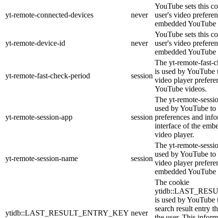
YouTube sets this co
yt-remote-connected-devices
never
user's video prefere
embedded YouTube 
YouTube sets this co
yt-remote-device-id
never
user's video prefere
embedded YouTube 
The yt-remote-fast-
is used by YouTube t
yt-remote-fast-check-period
session
video player prefer
YouTube videos.
The yt-remote-sessio
used by YouTube to 
yt-remote-session-app
session
preferences and info
interface of the em
video player.
The yt-remote-sessi
used by YouTube to s
yt-remote-session-name
session
video player prefere
embedded YouTube 
The cookie
ytidb::LAST_RE
is used by YouTube to
search result entry t
ytidb::LAST_RESULT_ENTRY_KEY
never
the user. This inform