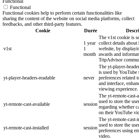
Functional
Functional
Functional cookies help to perform certain functionalities like
sharing the content of the website on social media platforms, collect
feedbacks, and other third-party features.
Cookie
Durée
Descr
The v1st cookie is s
1 year
collect details about
v1st
1
website, by displayi
month
awards and informat
TripAdvisor commun
The yt-player-heade
is used by YouTube t
yt-player-headers-readable
never
preferences related 
and interface, enhanc
viewing experience.
The yt-remote-cast-a
used to store the use
yt-remote-cast-available
session
regarding whether ca
on their YouTube vid
The yt-remote-cast-in
used to store the use
yt-remote-cast-installed
session
preferences using 
video.