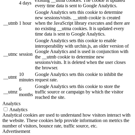
existing __utma cookies. The cookie is updated
4 days
every time data is sent to Google Analytics.
Google Analytics sets this cookie to determine
new sessions/visits. __utmb cookie is created
__utmb
1 hour
when the JavaScript library executes and there are
no existing __utma cookies. It is updated every
time data is sent to Google Analytics.
Google Analytics sets this cookie to enable
interoperability with urchin.js, an older version of
Google Analytics and is used in conjunction with
__utmc
session
the __utmb cookie to determine new
sessions/visits. It is deleted when the user closes
the browser.
10
Google Analytics sets this cookie to inhibit the
__utmt
minutes
request rate.
Google Analytics sets this cookie to store the
6
__utmz
traffic source or campaign by which the visitor
months
reached the site.
Analytics
Analytics
Analytical cookies are used to understand how visitors interact with
the website. These cookies help provide information on metrics the
number of visitors, bounce rate, traffic source, etc.
Advertisement