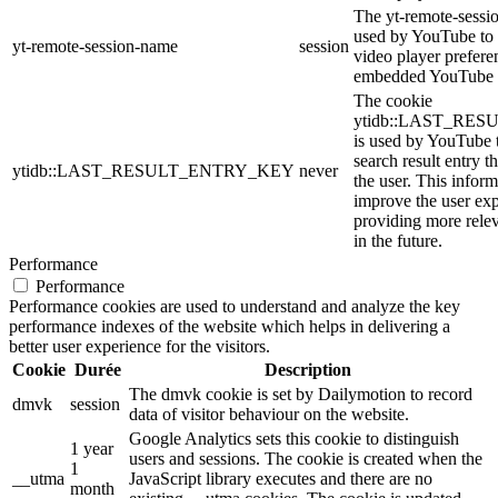
The yt-remote-sessi
used by YouTube to s
yt-remote-session-name
session
video player prefere
embedded YouTube 
The cookie
ytidb::LAST_RE
is used by YouTube to
search result entry t
ytidb::LAST_RESULT_ENTRY_KEY
never
the user. This inform
improve the user ex
providing more relev
in the future.
Performance
Performance
Performance cookies are used to understand and analyze the key
performance indexes of the website which helps in delivering a
better user experience for the visitors.
Cookie
Durée
Description
The dmvk cookie is set by Dailymotion to record
dmvk
session
data of visitor behaviour on the website.
Google Analytics sets this cookie to distinguish
1 year
users and sessions. The cookie is created when the
1
__utma
JavaScript library executes and there are no
month