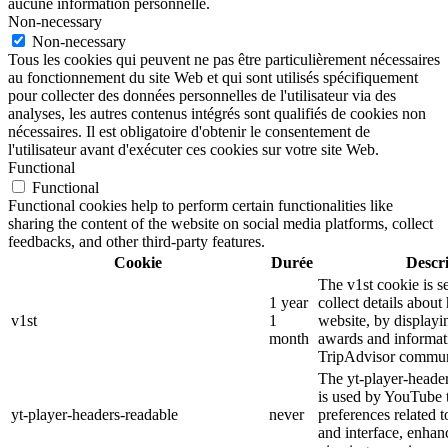
aucune information personnelle.
Non-necessary
Non-necessary
Tous les cookies qui peuvent ne pas être particulièrement nécessaires
au fonctionnement du site Web et qui sont utilisés spécifiquement
pour collecter des données personnelles de l'utilisateur via des
analyses, les autres contenus intégrés sont qualifiés de cookies non
nécessaires. Il est obligatoire d'obtenir le consentement de
l'utilisateur avant d'exécuter ces cookies sur votre site Web.
Functional
Functional
Functional cookies help to perform certain functionalities like
sharing the content of the website on social media platforms, collect
feedbacks, and other third-party features.
Cookie
Durée
Descr
The v1st cookie is s
1 year
collect details about
v1st
1
website, by displayi
month
awards and informat
TripAdvisor commun
The yt-player-heade
is used by YouTube t
yt-player-headers-readable
never
preferences related 
and interface, enhanc