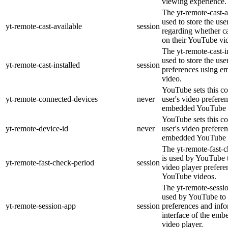
viewing experience.
The yt-remote-cast-a
used to store the use
yt-remote-cast-available
session
regarding whether ca
on their YouTube vid
The yt-remote-cast-in
used to store the use
yt-remote-cast-installed
session
preferences using 
video.
YouTube sets this co
yt-remote-connected-devices
never
user's video prefere
embedded YouTube 
YouTube sets this co
yt-remote-device-id
never
user's video prefere
embedded YouTube 
The yt-remote-fast-
is used by YouTube t
yt-remote-fast-check-period
session
video player prefer
YouTube videos.
The yt-remote-sessio
used by YouTube to 
yt-remote-session-app
session
preferences and info
interface of the em
video player.