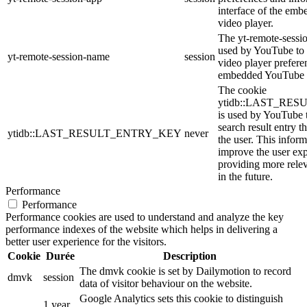
interface of the em
video player.
The yt-remote-sessi
used by YouTube to s
yt-remote-session-name
session
video player prefere
embedded YouTube 
The cookie
ytidb::LAST_RE
is used by YouTube to
search result entry t
ytidb::LAST_RESULT_ENTRY_KEY
never
the user. This inform
improve the user ex
providing more relev
in the future.
Performance
Performance
Performance cookies are used to understand and analyze the key
performance indexes of the website which helps in delivering a
better user experience for the visitors.
Cookie
Durée
Description
The dmvk cookie is set by Dailymotion to record
dmvk
session
data of visitor behaviour on the website.
Google Analytics sets this cookie to distinguish
1 year