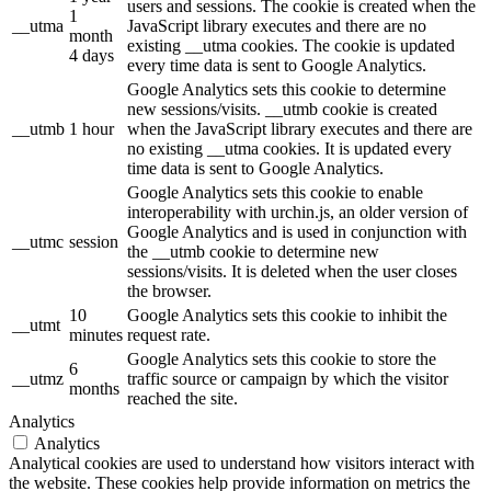
users and sessions. The cookie is created when the
1
__utma
JavaScript library executes and there are no
month
existing __utma cookies. The cookie is updated
4 days
every time data is sent to Google Analytics.
Google Analytics sets this cookie to determine
new sessions/visits. __utmb cookie is created
__utmb
1 hour
when the JavaScript library executes and there are
no existing __utma cookies. It is updated every
time data is sent to Google Analytics.
Google Analytics sets this cookie to enable
interoperability with urchin.js, an older version of
Google Analytics and is used in conjunction with
__utmc
session
the __utmb cookie to determine new
sessions/visits. It is deleted when the user closes
the browser.
10
Google Analytics sets this cookie to inhibit the
__utmt
minutes
request rate.
Google Analytics sets this cookie to store the
6
__utmz
traffic source or campaign by which the visitor
months
reached the site.
Analytics
Analytics
Analytical cookies are used to understand how visitors interact with
the website. These cookies help provide information on metrics the