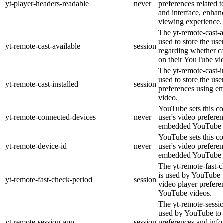
yt-player-headers-readable
never
preferences related 
and interface, enhanc
viewing experience.
The yt-remote-cast-a
used to store the use
yt-remote-cast-available
session
regarding whether ca
on their YouTube vid
The yt-remote-cast-in
used to store the use
yt-remote-cast-installed
session
preferences using 
video.
YouTube sets this co
yt-remote-connected-devices
never
user's video prefere
embedded YouTube 
YouTube sets this co
yt-remote-device-id
never
user's video prefere
embedded YouTube 
The yt-remote-fast-
is used by YouTube t
yt-remote-fast-check-period
session
video player prefer
YouTube videos.
The yt-remote-sessio
used by YouTube to 
yt-remote-session-app
session
preferences and info