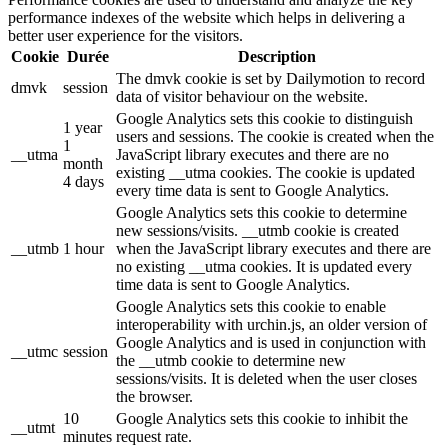
performance indexes of the website which helps in delivering a
better user experience for the visitors.
Cookie
Durée
Description
The dmvk cookie is set by Dailymotion to record
dmvk
session
data of visitor behaviour on the website.
Google Analytics sets this cookie to distinguish
1 year
users and sessions. The cookie is created when the
1
__utma
JavaScript library executes and there are no
month
existing __utma cookies. The cookie is updated
4 days
every time data is sent to Google Analytics.
Google Analytics sets this cookie to determine
new sessions/visits. __utmb cookie is created
__utmb
1 hour
when the JavaScript library executes and there are
no existing __utma cookies. It is updated every
time data is sent to Google Analytics.
Google Analytics sets this cookie to enable
interoperability with urchin.js, an older version of
Google Analytics and is used in conjunction with
__utmc
session
the __utmb cookie to determine new
sessions/visits. It is deleted when the user closes
the browser.
10
Google Analytics sets this cookie to inhibit the
__utmt
minutes
request rate.