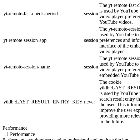
The yt-remote-fast-
is used by YouTube t
yt-remote-fast-check-period
session
video player prefer
YouTube videos.
The yt-remote-sessio
used by YouTube to 
yt-remote-session-app
session
preferences and info
interface of the em
video player.
The yt-remote-sessi
used by YouTube to s
yt-remote-session-name
session
video player prefere
embedded YouTube 
The cookie
ytidb::LAST_RE
is used by YouTube to
search result entry t
ytidb::LAST_RESULT_ENTRY_KEY
never
the user. This inform
improve the user ex
providing more relev
in the future.
Performance
Performance
Performance cookies are used to understand and analyze the key