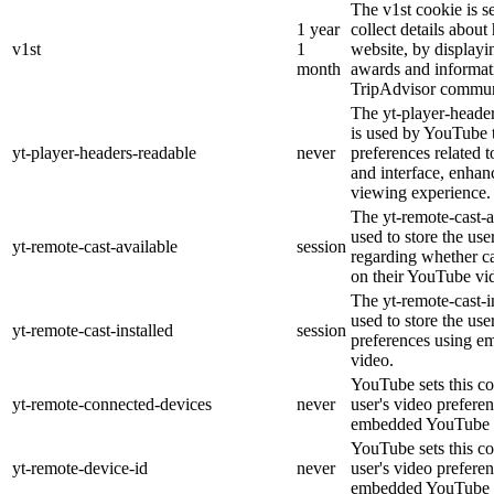
The v1st cookie is s
1 year
collect details about
v1st
1
website, by displayi
month
awards and informat
TripAdvisor commun
The yt-player-heade
is used by YouTube t
yt-player-headers-readable
never
preferences related 
and interface, enhanc
viewing experience.
The yt-remote-cast-a
used to store the use
yt-remote-cast-available
session
regarding whether ca
on their YouTube vid
The yt-remote-cast-in
used to store the use
yt-remote-cast-installed
session
preferences using 
video.
YouTube sets this co
yt-remote-connected-devices
never
user's video prefere
embedded YouTube 
YouTube sets this co
yt-remote-device-id
never
user's video prefere
embedded YouTube 