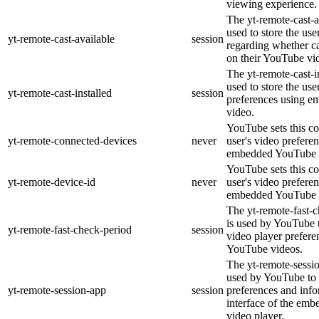
viewing experience.
The yt-remote-cast-a
used to store the use
yt-remote-cast-available
session
regarding whether ca
on their YouTube vid
The yt-remote-cast-in
used to store the use
yt-remote-cast-installed
session
preferences using 
video.
YouTube sets this co
yt-remote-connected-devices
never
user's video prefere
embedded YouTube 
YouTube sets this co
yt-remote-device-id
never
user's video prefere
embedded YouTube 
The yt-remote-fast-
is used by YouTube t
yt-remote-fast-check-period
session
video player prefer
YouTube videos.
The yt-remote-sessio
used by YouTube to 
yt-remote-session-app
session
preferences and info
interface of the em
video player.