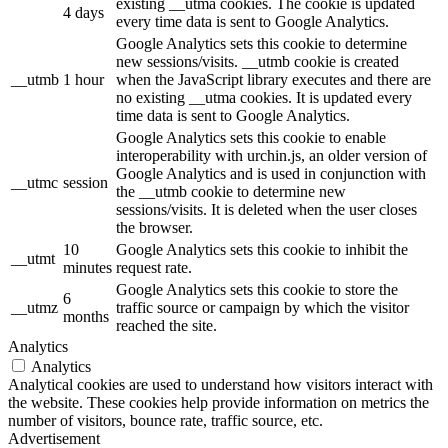
existing __utma cookies. The cookie is updated
4 days
every time data is sent to Google Analytics.
Google Analytics sets this cookie to determine
new sessions/visits. __utmb cookie is created
__utmb
1 hour
when the JavaScript library executes and there are
no existing __utma cookies. It is updated every
time data is sent to Google Analytics.
Google Analytics sets this cookie to enable
interoperability with urchin.js, an older version of
Google Analytics and is used in conjunction with
__utmc
session
the __utmb cookie to determine new
sessions/visits. It is deleted when the user closes
the browser.
10
Google Analytics sets this cookie to inhibit the
__utmt
minutes
request rate.
Google Analytics sets this cookie to store the
6
__utmz
traffic source or campaign by which the visitor
months
reached the site.
Analytics
Analytics
Analytical cookies are used to understand how visitors interact with
the website. These cookies help provide information on metrics the
number of visitors, bounce rate, traffic source, etc.
Advertisement