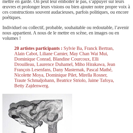
mettre en garde. On peut leur emboîter le pas, s’appuyer sur leurs
œuvres et prolonger leurs visions ou bien ajouter notre propre voix à
ces constructions souvent audacieuses, parfois politiques, ou encore
poétiques.
Individuel ou collectif, probable, souhaitable ou redoutable, l’avenir
nous appartient. A nous de le mettre en scène, en images ou en
volumes !
20 artistes participants :
Sylvie Ba, Franck Bertran,
Alain Cabot, Liliane Camier, May Chan Wai Mui,
Dominique Conrad, Blandine Courcoux, Elli
Drouilleau, Laurence Duhamel, Miho Hirakawa, Jean
François Lesenfans, Dany Masternak, Pascal Mathé,
Nicolette Moya, Dominique Pilet, Mirella Rosner,
Traute Schmaljohann, Beatrice Striolo, Jaime Tafoya,
Betty Zajdenwerg.