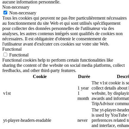
aucune information personnelle.
Non-necessary
Non-necessary
Tous les cookies qui peuvent ne pas être particulièrement nécessaires
au fonctionnement du site Web et qui sont utilisés spécifiquement
pour collecter des données personnelles de l'utilisateur via des
analyses, les autres contenus intégrés sont qualifiés de cookies non
nécessaires. Il est obligatoire d'obtenir le consentement de
l'utilisateur avant d'exécuter ces cookies sur votre site Web.
Functional
Functional
Functional cookies help to perform certain functionalities like
sharing the content of the website on social media platforms, collect
feedbacks, and other third-party features.
Cookie
Durée
Descr
The v1st cookie is s
1 year
collect details about
v1st
1
website, by displayi
month
awards and informat
TripAdvisor commun
The yt-player-heade
is used by YouTube t
yt-player-headers-readable
never
preferences related 
and interface, enhanc