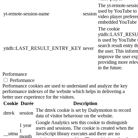
The yt-remote-sessi
used by YouTube to s
yt-remote-session-name
session
video player prefere
embedded YouTube 
The cookie
ytidb::LAST_RE
is used by YouTube to
search result entry t
ytidb::LAST_RESULT_ENTRY_KEY
never
the user. This inform
improve the user ex
providing more relev
in the future.
Performance
Performance
Performance cookies are used to understand and analyze the key
performance indexes of the website which helps in delivering a
better user experience for the visitors.
Cookie
Durée
Description
The dmvk cookie is set by Dailymotion to record
dmvk
session
data of visitor behaviour on the website.
Google Analytics sets this cookie to distinguish
1 year
users and sessions. The cookie is created when the
1
__utma
JavaScript library executes and there are no
month