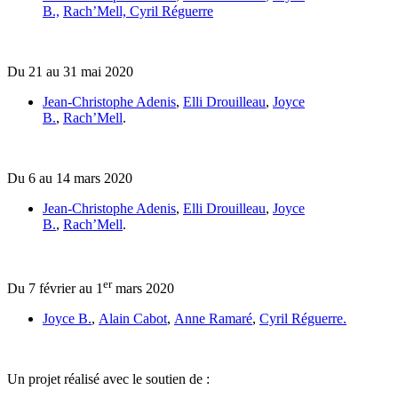
B.,
Rach’Mell,
Cyril Réguerre
Du 21 au 31 mai 2020
Jean-Christophe Adenis
,
Elli Drouilleau
,
Joyce
B.
,
Rach’Mell
.
Du 6 au 14 mars 2020
Jean-Christophe Adenis
,
Elli Drouilleau
,
Joyce
B.
,
Rach’Mell
.
er
Du 7 février au 1
mars 2020
Joyce B.
,
Alain Cabot
,
Anne Ramaré
,
Cyril Réguerre.
Un projet réalisé avec le soutien de :