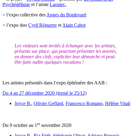
Psychédélique
et l’ariste
Laoutec
,
> l’expo collective des
Anges du Boulevard
> l’expo duo
Cyril Réguerre
et
Alain Cabot
Les visiteurs sont invités à échanger avec les artistes,
présents sur place, qui pourront présenter les œuvres,
en donner des clefs, expliciter leur démarche et peut-
être faire naître quelques vocations !
Les artistes présentés dans l’expo éphémère des AAB :
Du 4 au 27 décembre 2020 (fermé le 25/12)
Joyce B.
,
Olivier Geffard
,
Francesco Romano
,
Hélène Vitali
er
Du 9 octobre au 1
novembre 2020
Joyce B.
,
Ria Firth
,
Stéphanie Olivar
,
Adriana Popovic