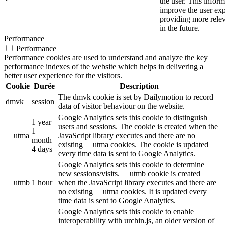
the user. This inform
improve the user ex
providing more relev
in the future.
Performance
Performance
Performance cookies are used to understand and analyze the key
performance indexes of the website which helps in delivering a
better user experience for the visitors.
Cookie
Durée
Description
The dmvk cookie is set by Dailymotion to record
dmvk
session
data of visitor behaviour on the website.
Google Analytics sets this cookie to distinguish
1 year
users and sessions. The cookie is created when the
1
__utma
JavaScript library executes and there are no
month
existing __utma cookies. The cookie is updated
4 days
every time data is sent to Google Analytics.
Google Analytics sets this cookie to determine
new sessions/visits. __utmb cookie is created
__utmb
1 hour
when the JavaScript library executes and there are
no existing __utma cookies. It is updated every
time data is sent to Google Analytics.
Google Analytics sets this cookie to enable
interoperability with urchin.js, an older version of