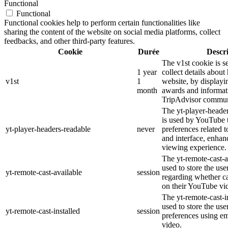
Functional
Functional
Functional cookies help to perform certain functionalities like
sharing the content of the website on social media platforms, collect
feedbacks, and other third-party features.
Cookie
Durée
Descr
The v1st cookie is s
1 year
collect details about
v1st
1
website, by displayi
month
awards and informat
TripAdvisor commun
The yt-player-heade
is used by YouTube t
yt-player-headers-readable
never
preferences related 
and interface, enhanc
viewing experience.
The yt-remote-cast-a
used to store the use
yt-remote-cast-available
session
regarding whether ca
on their YouTube vid
The yt-remote-cast-in
used to store the use
yt-remote-cast-installed
session
preferences using 
video.