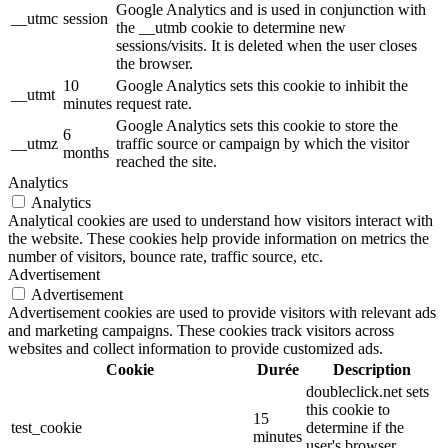
Google Analytics and is used in conjunction with
__utmc
session
the __utmb cookie to determine new
sessions/visits. It is deleted when the user closes
the browser.
10
Google Analytics sets this cookie to inhibit the
__utmt
minutes
request rate.
Google Analytics sets this cookie to store the
6
__utmz
traffic source or campaign by which the visitor
months
reached the site.
Analytics
Analytics
Analytical cookies are used to understand how visitors interact with
the website. These cookies help provide information on metrics the
number of visitors, bounce rate, traffic source, etc.
Advertisement
Advertisement
Advertisement cookies are used to provide visitors with relevant ads
and marketing campaigns. These cookies track visitors across
websites and collect information to provide customized ads.
Cookie
Durée
Description
doubleclick.net sets
this cookie to
15
test_cookie
determine if the
minutes
user's browser