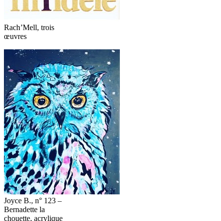
Rach’Mell, trois
œuvres
Joyce B., n° 123 –
Bernadette la
chouette, acrylique