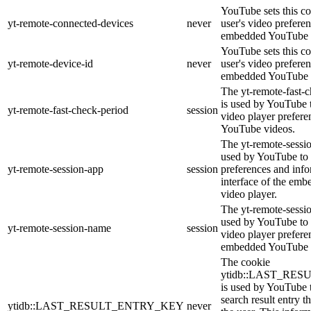
YouTube sets this co
yt-remote-connected-devices
never
user's video prefere
embedded YouTube 
YouTube sets this co
yt-remote-device-id
never
user's video prefere
embedded YouTube 
The yt-remote-fast-
is used by YouTube t
yt-remote-fast-check-period
session
video player prefer
YouTube videos.
The yt-remote-sessio
used by YouTube to 
yt-remote-session-app
session
preferences and info
interface of the em
video player.
The yt-remote-sessi
used by YouTube to s
yt-remote-session-name
session
video player prefere
embedded YouTube 
The cookie
ytidb::LAST_RE
is used by YouTube to
search result entry t
ytidb::LAST_RESULT_ENTRY_KEY
never