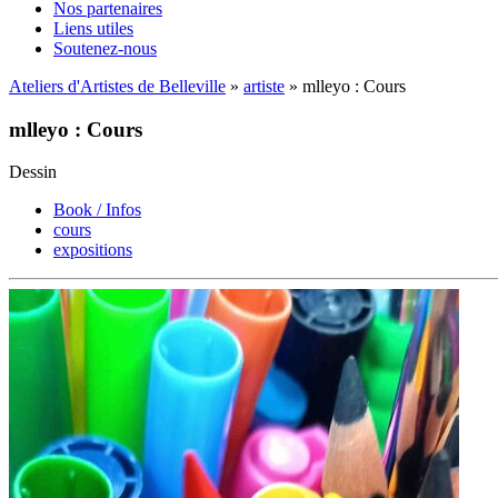
Nos partenaires
Liens utiles
Soutenez-nous
Ateliers d'Artistes de Belleville
»
artiste
» mlleyo : Cours
mlleyo : Cours
Dessin
Book / Infos
cours
expositions