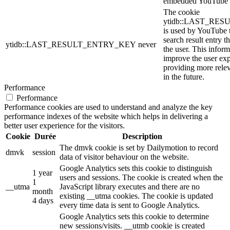
embedded YouTube 
The cookie
ytidb::LAST_RE
is used by YouTube to
search result entry t
ytidb::LAST_RESULT_ENTRY_KEY
never
the user. This inform
improve the user ex
providing more relev
in the future.
Performance
Performance
Performance cookies are used to understand and analyze the key
performance indexes of the website which helps in delivering a
better user experience for the visitors.
Cookie
Durée
Description
The dmvk cookie is set by Dailymotion to record
dmvk
session
data of visitor behaviour on the website.
Google Analytics sets this cookie to distinguish
1 year
users and sessions. The cookie is created when the
1
__utma
JavaScript library executes and there are no
month
existing __utma cookies. The cookie is updated
4 days
every time data is sent to Google Analytics.
Google Analytics sets this cookie to determine
new sessions/visits. __utmb cookie is created