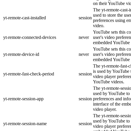
on their YouTube vid
The yt-remote-cast-in
used to store the use
yt-remote-cast-installed
session
preferences using 
video.
YouTube sets this co
yt-remote-connected-devices
never
user's video prefere
embedded YouTube 
YouTube sets this co
yt-remote-device-id
never
user's video prefere
embedded YouTube 
The yt-remote-fast-
is used by YouTube t
yt-remote-fast-check-period
session
video player prefer
YouTube videos.
The yt-remote-sessio
used by YouTube to 
yt-remote-session-app
session
preferences and info
interface of the em
video player.
The yt-remote-sessi
used by YouTube to s
yt-remote-session-name
session
video player prefere