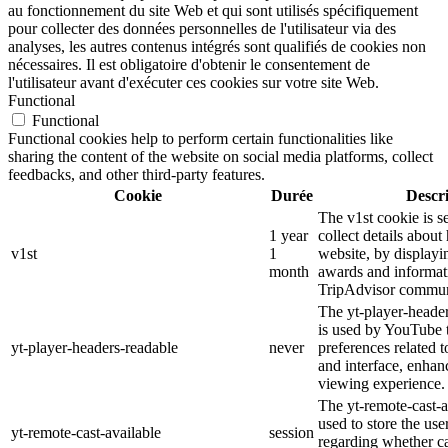
au fonctionnement du site Web et qui sont utilisés spécifiquement
pour collecter des données personnelles de l'utilisateur via des
analyses, les autres contenus intégrés sont qualifiés de cookies non
nécessaires. Il est obligatoire d'obtenir le consentement de
l'utilisateur avant d'exécuter ces cookies sur votre site Web.
Functional
Functional
Functional cookies help to perform certain functionalities like
sharing the content of the website on social media platforms, collect
feedbacks, and other third-party features.
Cookie
Durée
Descr
The v1st cookie is s
1 year
collect details about
v1st
1
website, by displayi
month
awards and informat
TripAdvisor commun
The yt-player-heade
is used by YouTube t
yt-player-headers-readable
never
preferences related 
and interface, enhanc
viewing experience.
The yt-remote-cast-a
used to store the use
yt-remote-cast-available
session
regarding whether ca