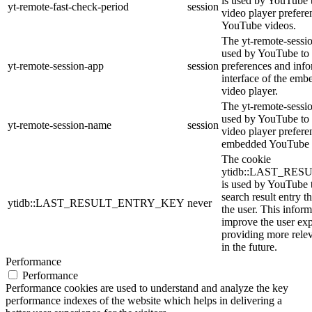
is used by YouTube t
yt-remote-fast-check-period
session
video player prefer
YouTube videos.
The yt-remote-sessio
used by YouTube to 
yt-remote-session-app
session
preferences and info
interface of the em
video player.
The yt-remote-sessi
used by YouTube to s
yt-remote-session-name
session
video player prefere
embedded YouTube 
The cookie
ytidb::LAST_RE
is used by YouTube to
search result entry t
ytidb::LAST_RESULT_ENTRY_KEY
never
the user. This inform
improve the user ex
providing more relev
in the future.
Performance
Performance
Performance cookies are used to understand and analyze the key
performance indexes of the website which helps in delivering a