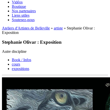
Vidéos
Boutique
Nos partenaires
Liens utiles
Soutenez-nous
Ateliers d'Artistes de Belleville
»
artiste
» Stephanie Olivar :
Exposition
Stephanie Olivar : Exposition
Autre discipline
Book / Infos
cours
expositions