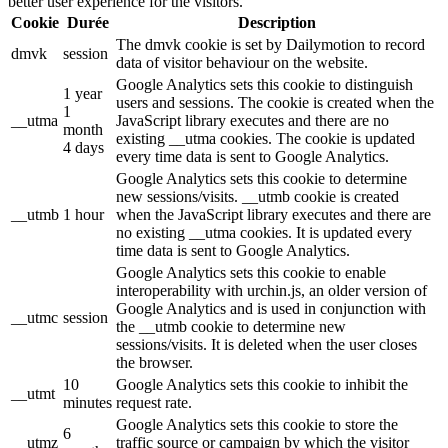
better user experience for the visitors.
Cookie
Durée
Description
The dmvk cookie is set by Dailymotion to record
dmvk
session
data of visitor behaviour on the website.
Google Analytics sets this cookie to distinguish
1 year
users and sessions. The cookie is created when the
1
__utma
JavaScript library executes and there are no
month
existing __utma cookies. The cookie is updated
4 days
every time data is sent to Google Analytics.
Google Analytics sets this cookie to determine
new sessions/visits. __utmb cookie is created
__utmb
1 hour
when the JavaScript library executes and there are
no existing __utma cookies. It is updated every
time data is sent to Google Analytics.
Google Analytics sets this cookie to enable
interoperability with urchin.js, an older version of
Google Analytics and is used in conjunction with
__utmc
session
the __utmb cookie to determine new
sessions/visits. It is deleted when the user closes
the browser.
10
Google Analytics sets this cookie to inhibit the
__utmt
minutes
request rate.
Google Analytics sets this cookie to store the
6
__utmz
traffic source or campaign by which the visitor