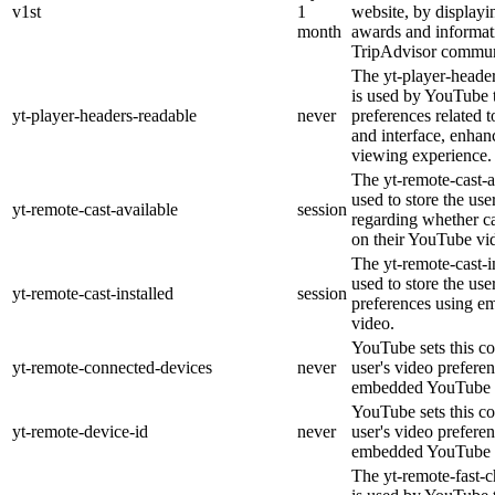
v1st
1
website, by displayi
month
awards and informat
TripAdvisor commun
The yt-player-heade
is used by YouTube t
yt-player-headers-readable
never
preferences related 
and interface, enhanc
viewing experience.
The yt-remote-cast-a
used to store the use
yt-remote-cast-available
session
regarding whether ca
on their YouTube vid
The yt-remote-cast-in
used to store the use
yt-remote-cast-installed
session
preferences using 
video.
YouTube sets this co
yt-remote-connected-devices
never
user's video prefere
embedded YouTube 
YouTube sets this co
yt-remote-device-id
never
user's video prefere
embedded YouTube 
The yt-remote-fast-