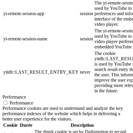
The yt-remote-sessio
used by YouTube to 
yt-remote-session-app
session
preferences and info
interface of the em
video player.
The yt-remote-sessi
used by YouTube to s
yt-remote-session-name
session
video player prefere
embedded YouTube 
The cookie
ytidb::LAST_RE
is used by YouTube to
search result entry t
ytidb::LAST_RESULT_ENTRY_KEY
never
the user. This inform
improve the user ex
providing more relev
in the future.
Performance
Performance
Performance cookies are used to understand and analyze the key
performance indexes of the website which helps in delivering a
better user experience for the visitors.
Cookie
Durée
Description
The dmvk cookie is set by Dailymotion to record