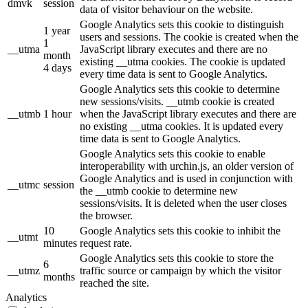
dmvk
session
data of visitor behaviour on the website.
Google Analytics sets this cookie to distinguish
1 year
users and sessions. The cookie is created when the
1
__utma
JavaScript library executes and there are no
month
existing __utma cookies. The cookie is updated
4 days
every time data is sent to Google Analytics.
Google Analytics sets this cookie to determine
new sessions/visits. __utmb cookie is created
__utmb
1 hour
when the JavaScript library executes and there are
no existing __utma cookies. It is updated every
time data is sent to Google Analytics.
Google Analytics sets this cookie to enable
interoperability with urchin.js, an older version of
Google Analytics and is used in conjunction with
__utmc
session
the __utmb cookie to determine new
sessions/visits. It is deleted when the user closes
the browser.
10
Google Analytics sets this cookie to inhibit the
__utmt
minutes
request rate.
Google Analytics sets this cookie to store the
6
__utmz
traffic source or campaign by which the visitor
months
reached the site.
Analytics