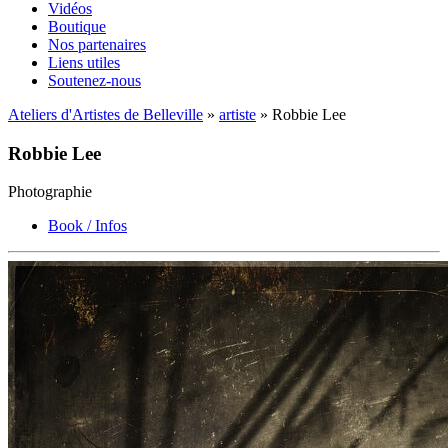
Vidéos
Boutique
Nos partenaires
Liens utiles
Soutenez-nous
Ateliers d'Artistes de Belleville
»
artiste
» Robbie Lee
Robbie Lee
Photographie
Book / Infos