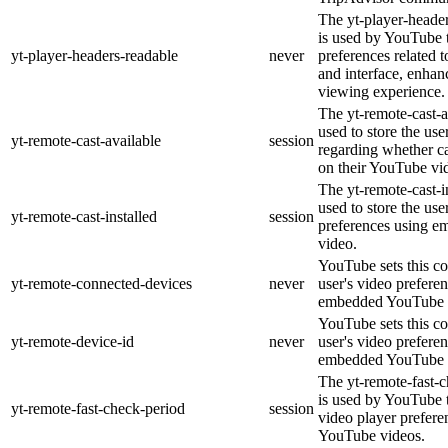
The yt-player-heade
is used by YouTube t
yt-player-headers-readable
never
preferences related 
and interface, enhanc
viewing experience.
The yt-remote-cast-a
used to store the use
yt-remote-cast-available
session
regarding whether ca
on their YouTube vid
The yt-remote-cast-in
used to store the use
yt-remote-cast-installed
session
preferences using 
video.
YouTube sets this co
yt-remote-connected-devices
never
user's video prefere
embedded YouTube 
YouTube sets this co
yt-remote-device-id
never
user's video prefere
embedded YouTube 
The yt-remote-fast-
is used by YouTube t
yt-remote-fast-check-period
session
video player prefer
YouTube videos.