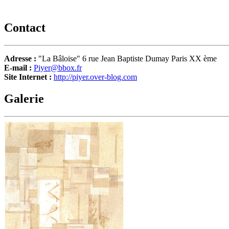
Contact
Adresse :
"La Bâloise" 6 rue Jean Baptiste Dumay Paris XX ème
E-mail :
Piyer@bbox.fr
Site Internet :
http://piyer.over-blog.com
Galerie