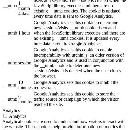
users and sessions. The cookie is created when the
1
__utma
JavaScript library executes and there are no
month
existing __utma cookies. The cookie is updated
4 days
every time data is sent to Google Analytics.
Google Analytics sets this cookie to determine
new sessions/visits. __utmb cookie is created
__utmb
1 hour
when the JavaScript library executes and there are
no existing __utma cookies. It is updated every
time data is sent to Google Analytics.
Google Analytics sets this cookie to enable
interoperability with urchin.js, an older version of
Google Analytics and is used in conjunction with
__utmc
session
the __utmb cookie to determine new
sessions/visits. It is deleted when the user closes
the browser.
10
Google Analytics sets this cookie to inhibit the
__utmt
minutes
request rate.
Google Analytics sets this cookie to store the
6
__utmz
traffic source or campaign by which the visitor
months
reached the site.
Analytics
Analytics
Analytical cookies are used to understand how visitors interact with
the website. These cookies help provide information on metrics the