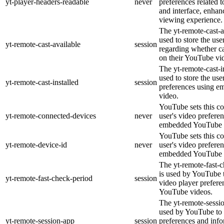
yt-player-headers-readable
never
preferences related 
and interface, enhanc
viewing experience.
The yt-remote-cast-a
used to store the use
yt-remote-cast-available
session
regarding whether ca
on their YouTube vid
The yt-remote-cast-in
used to store the use
yt-remote-cast-installed
session
preferences using 
video.
YouTube sets this co
yt-remote-connected-devices
never
user's video prefere
embedded YouTube 
YouTube sets this co
yt-remote-device-id
never
user's video prefere
embedded YouTube 
The yt-remote-fast-
is used by YouTube t
yt-remote-fast-check-period
session
video player prefer
YouTube videos.
The yt-remote-sessio
used by YouTube to 
yt-remote-session-app
session
preferences and info