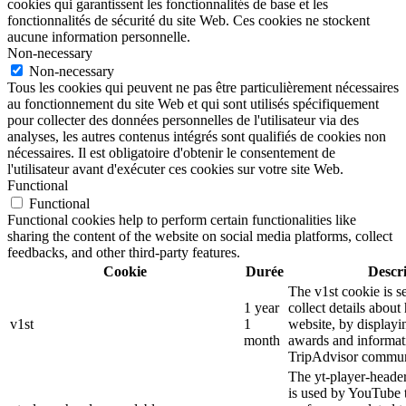
cookies qui garantissent les fonctionnalités de base et les
fonctionnalités de sécurité du site Web. Ces cookies ne stockent
aucune information personnelle.
Non-necessary
Non-necessary
Tous les cookies qui peuvent ne pas être particulièrement nécessaires
au fonctionnement du site Web et qui sont utilisés spécifiquement
pour collecter des données personnelles de l'utilisateur via des
analyses, les autres contenus intégrés sont qualifiés de cookies non
nécessaires. Il est obligatoire d'obtenir le consentement de
l'utilisateur avant d'exécuter ces cookies sur votre site Web.
Functional
Functional
Functional cookies help to perform certain functionalities like
sharing the content of the website on social media platforms, collect
feedbacks, and other third-party features.
Cookie
Durée
Descr
The v1st cookie is s
1 year
collect details about
v1st
1
website, by displayi
month
awards and informat
TripAdvisor commun
The yt-player-heade
is used by YouTube t