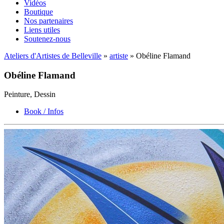
Vidéos
Boutique
Nos partenaires
Liens utiles
Soutenez-nous
Ateliers d'Artistes de Belleville
»
artiste
» Obéline Flamand
Obéline Flamand
Peinture, Dessin
Book / Infos