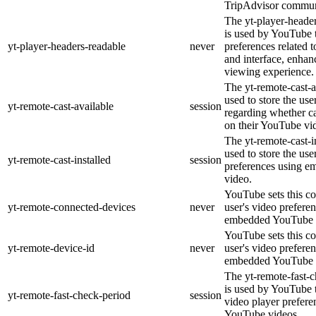
TripAdvisor commun
The yt-player-heade
is used by YouTube t
yt-player-headers-readable
never
preferences related 
and interface, enhanc
viewing experience.
The yt-remote-cast-a
used to store the use
yt-remote-cast-available
session
regarding whether ca
on their YouTube vid
The yt-remote-cast-in
used to store the use
yt-remote-cast-installed
session
preferences using 
video.
YouTube sets this co
yt-remote-connected-devices
never
user's video prefere
embedded YouTube 
YouTube sets this co
yt-remote-device-id
never
user's video prefere
embedded YouTube 
The yt-remote-fast-
is used by YouTube t
yt-remote-fast-check-period
session
video player prefer
YouTube videos.