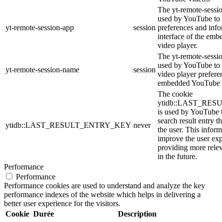
The yt-remote-sessio
used by YouTube to 
yt-remote-session-app
session
preferences and info
interface of the em
video player.
The yt-remote-sessi
used by YouTube to s
yt-remote-session-name
session
video player prefere
embedded YouTube 
The cookie
ytidb::LAST_RE
is used by YouTube to
search result entry t
ytidb::LAST_RESULT_ENTRY_KEY
never
the user. This inform
improve the user ex
providing more relev
in the future.
Performance
Performance
Performance cookies are used to understand and analyze the key
performance indexes of the website which helps in delivering a
better user experience for the visitors.
Cookie
Durée
Description