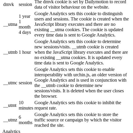
The dmvk cookie is set by Dailymotion to record
dmvk
session
data of visitor behaviour on the website.
Google Analytics sets this cookie to distinguish
1 year
users and sessions. The cookie is created when the
1
__utma
JavaScript library executes and there are no
month
existing __utma cookies. The cookie is updated
4 days
every time data is sent to Google Analytics.
Google Analytics sets this cookie to determine
new sessions/visits. __utmb cookie is created
__utmb
1 hour
when the JavaScript library executes and there are
no existing __utma cookies. It is updated every
time data is sent to Google Analytics.
Google Analytics sets this cookie to enable
interoperability with urchin.js, an older version of
Google Analytics and is used in conjunction with
__utmc
session
the __utmb cookie to determine new
sessions/visits. It is deleted when the user closes
the browser.
10
Google Analytics sets this cookie to inhibit the
__utmt
minutes
request rate.
Google Analytics sets this cookie to store the
6
__utmz
traffic source or campaign by which the visitor
months
reached the site.
Analytics