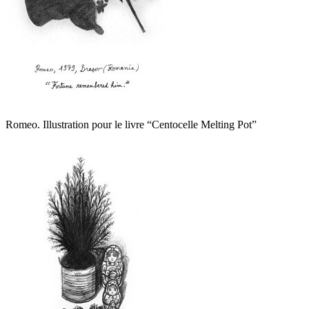
Romeo. Illustration pour le livre “Centocelle Melting Pot”