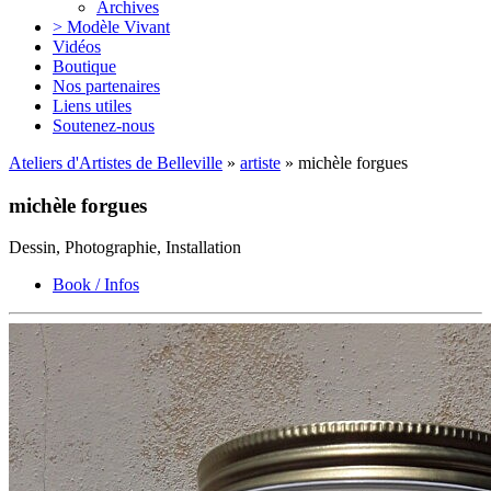
Archives
> Modèle Vivant
Vidéos
Boutique
Nos partenaires
Liens utiles
Soutenez-nous
Ateliers d'Artistes de Belleville
»
artiste
» michèle forgues
michèle forgues
Dessin, Photographie, Installation
Book / Infos