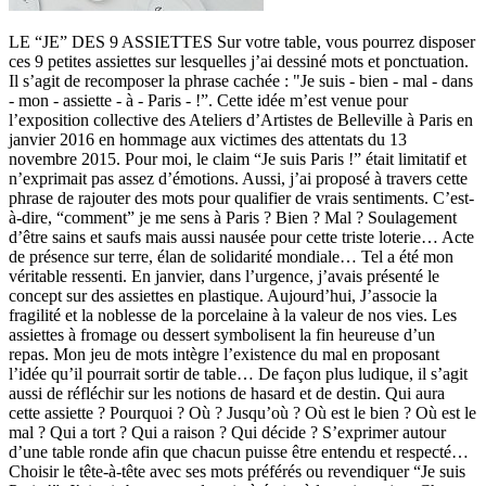
LE “JE” DES 9 ASSIETTES Sur votre table, vous pourrez disposer
ces 9 petites assiettes sur lesquelles j’ai dessiné mots et ponctuation.
Il s’agit de recomposer la phrase cachée : "Je suis - bien - mal - dans
- mon - assiette - à - Paris - !”. Cette idée m’est venue pour
l’exposition collective des Ateliers d’Artistes de Belleville à Paris en
janvier 2016 en hommage aux victimes des attentats du 13
novembre 2015. Pour moi, le claim “Je suis Paris !” était limitatif et
n’exprimait pas assez d’émotions. Aussi, j’ai proposé à travers cette
phrase de rajouter des mots pour qualifier de vrais sentiments. C’est-
à-dire, “comment” je me sens à Paris ? Bien ? Mal ? Soulagement
d’être sains et saufs mais aussi nausée pour cette triste loterie… Acte
de présence sur terre, élan de solidarité mondiale… Tel a été mon
véritable ressenti. En janvier, dans l’urgence, j’avais présenté le
concept sur des assiettes en plastique. Aujourd’hui, J’associe la
fragilité et la noblesse de la porcelaine à la valeur de nos vies. Les
assiettes à fromage ou dessert symbolisent la fin heureuse d’un
repas. Mon jeu de mots intègre l’existence du mal en proposant
l’idée qu’il pourrait sortir de table… De façon plus ludique, il s’agit
aussi de réfléchir sur les notions de hasard et de destin. Qui aura
cette assiette ? Pourquoi ? Où ? Jusqu’où ? Où est le bien ? Où est le
mal ? Qui a tort ? Qui a raison ? Qui décide ? S’exprimer autour
d’une table ronde afin que chacun puisse être entendu et respecté…
Choisir le tête-à-tête avec ses mots préférés ou revendiquer “Je suis