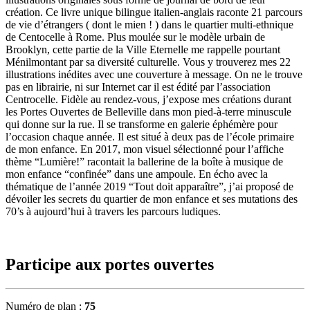
création. Ce livre unique bilingue italien-anglais raconte 21 parcours
de vie d’étrangers ( dont le mien ! ) dans le quartier multi-ethnique
de Centocelle à Rome. Plus moulée sur le modèle urbain de
Brooklyn, cette partie de la Ville Eternelle me rappelle pourtant
Ménilmontant par sa diversité culturelle. Vous y trouverez mes 22
illustrations inédites avec une couverture à message. On ne le trouve
pas en librairie, ni sur Internet car il est édité par l’association
Centrocelle. Fidèle au rendez-vous, j’expose mes créations durant
les Portes Ouvertes de Belleville dans mon pied-à-terre minuscule
qui donne sur la rue. Il se transforme en galerie éphémère pour
l’occasion chaque année. Il est situé à deux pas de l’école primaire
de mon enfance. En 2017, mon visuel sélectionné pour l’affiche
thème “Lumière!” racontait la ballerine de la boîte à musique de
mon enfance “confinée” dans une ampoule. En écho avec la
thématique de l’année 2019 “Tout doit apparaître”, j’ai proposé de
dévoiler les secrets du quartier de mon enfance et ses mutations des
70’s à aujourd’hui à travers les parcours ludiques.
Participe aux portes ouvertes
Numéro de plan :
75