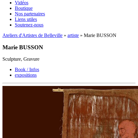
Vidéos
Boutique
Nos partenaires
Liens utiles
Soutenez-nous
Ateliers d'Artistes de Belleville
»
artiste
» Marie BUSSON
Marie BUSSON
Sculpture, Gravure
Book / Infos
expositions