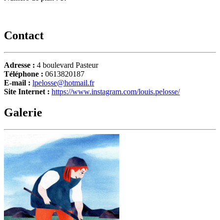
Contact
Adresse :
4 boulevard Pasteur
Téléphone :
0613820187
E-mail :
lpelosse@hotmail.fr
Site Internet :
https://www.instagram.com/louis.pelosse/
Galerie