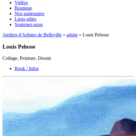
Vidéos
Boutique
Nos partenaires
Liens utiles
Soutenez-nous
Ateliers d'Artistes de Belleville
»
artiste
» Louis Pelosse
Louis Pelosse
Collage, Peinture, Dessin
Book / Infos