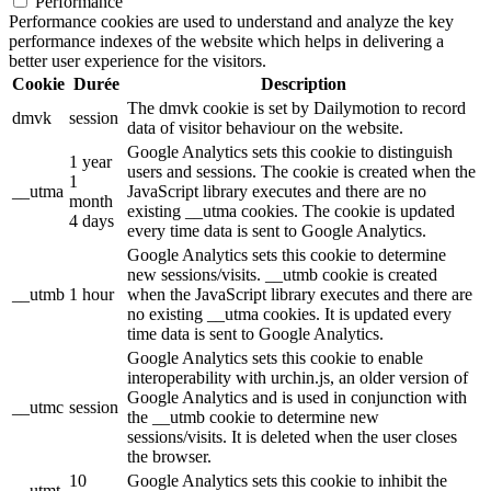
Performance
Performance cookies are used to understand and analyze the key
performance indexes of the website which helps in delivering a
better user experience for the visitors.
Cookie
Durée
Description
The dmvk cookie is set by Dailymotion to record
dmvk
session
data of visitor behaviour on the website.
Google Analytics sets this cookie to distinguish
1 year
users and sessions. The cookie is created when the
1
__utma
JavaScript library executes and there are no
month
existing __utma cookies. The cookie is updated
4 days
every time data is sent to Google Analytics.
Google Analytics sets this cookie to determine
new sessions/visits. __utmb cookie is created
__utmb
1 hour
when the JavaScript library executes and there are
no existing __utma cookies. It is updated every
time data is sent to Google Analytics.
Google Analytics sets this cookie to enable
interoperability with urchin.js, an older version of
Google Analytics and is used in conjunction with
__utmc
session
the __utmb cookie to determine new
sessions/visits. It is deleted when the user closes
the browser.
10
Google Analytics sets this cookie to inhibit the
__utmt