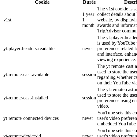
Cookie
Durée
Descr
The v1st cookie is s
1 year
collect details about
v1st
1
website, by displayi
month
awards and informat
TripAdvisor commun
The yt-player-heade
is used by YouTube t
yt-player-headers-readable
never
preferences related 
and interface, enhanc
viewing experience.
The yt-remote-cast-a
used to store the use
yt-remote-cast-available
session
regarding whether ca
on their YouTube vid
The yt-remote-cast-in
used to store the use
yt-remote-cast-installed
session
preferences using 
video.
YouTube sets this co
yt-remote-connected-devices
never
user's video prefere
embedded YouTube 
YouTube sets this co
yt-remote-device-id
never
user's video prefere