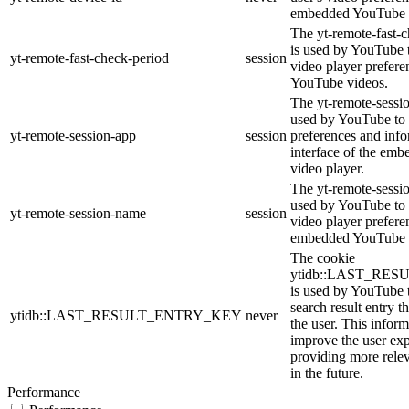
embedded YouTube 
The yt-remote-fast-
is used by YouTube t
yt-remote-fast-check-period
session
video player prefer
YouTube videos.
The yt-remote-sessio
used by YouTube to 
yt-remote-session-app
session
preferences and info
interface of the em
video player.
The yt-remote-sessi
used by YouTube to s
yt-remote-session-name
session
video player prefere
embedded YouTube 
The cookie
ytidb::LAST_RE
is used by YouTube to
search result entry t
ytidb::LAST_RESULT_ENTRY_KEY
never
the user. This inform
improve the user ex
providing more relev
in the future.
Performance