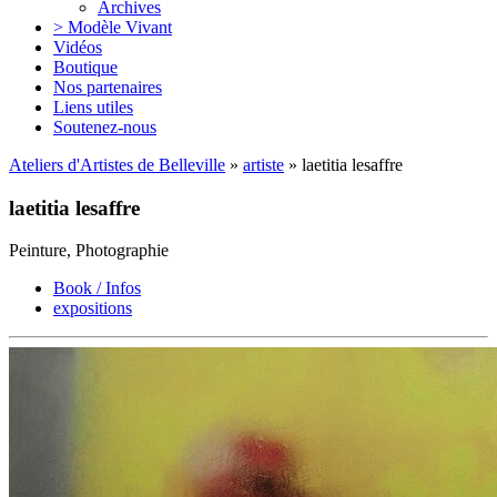
Archives
> Modèle Vivant
Vidéos
Boutique
Nos partenaires
Liens utiles
Soutenez-nous
Ateliers d'Artistes de Belleville
»
artiste
» laetitia lesaffre
laetitia lesaffre
Peinture, Photographie
Book / Infos
expositions