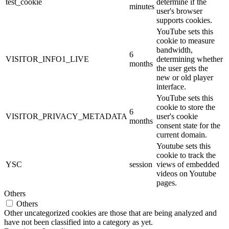
test_cookie
determine if the
minutes
user's browser
supports cookies.
YouTube sets this
cookie to measure
bandwidth,
6
VISITOR_INFO1_LIVE
determining whether
months
the user gets the
new or old player
interface.
YouTube sets this
cookie to store the
6
VISITOR_PRIVACY_METADATA
user's cookie
months
consent state for the
current domain.
Youtube sets this
cookie to track the
YSC
session
views of embedded
videos on Youtube
pages.
Others
Others
Other uncategorized cookies are those that are being analyzed and
have not been classified into a category as yet.