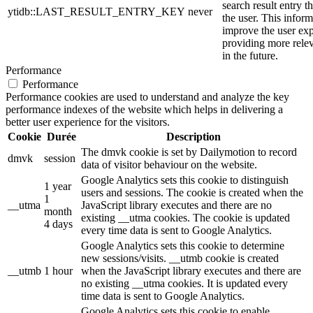
search result entry t
ytidb::LAST_RESULT_ENTRY_KEY
never
the user. This inform
improve the user ex
providing more relev
in the future.
Performance
Performance
Performance cookies are used to understand and analyze the key
performance indexes of the website which helps in delivering a
better user experience for the visitors.
Cookie
Durée
Description
The dmvk cookie is set by Dailymotion to record
dmvk
session
data of visitor behaviour on the website.
Google Analytics sets this cookie to distinguish
1 year
users and sessions. The cookie is created when the
1
__utma
JavaScript library executes and there are no
month
existing __utma cookies. The cookie is updated
4 days
every time data is sent to Google Analytics.
Google Analytics sets this cookie to determine
new sessions/visits. __utmb cookie is created
__utmb
1 hour
when the JavaScript library executes and there are
no existing __utma cookies. It is updated every
time data is sent to Google Analytics.
Google Analytics sets this cookie to enable