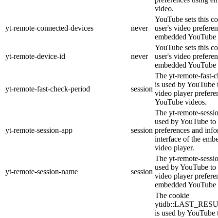
video.
YouTube sets this co
yt-remote-connected-devices
never
user's video prefere
embedded YouTube 
YouTube sets this co
yt-remote-device-id
never
user's video prefere
embedded YouTube 
The yt-remote-fast-
is used by YouTube t
yt-remote-fast-check-period
session
video player prefer
YouTube videos.
The yt-remote-sessio
used by YouTube to 
yt-remote-session-app
session
preferences and info
interface of the em
video player.
The yt-remote-sessi
used by YouTube to s
yt-remote-session-name
session
video player prefere
embedded YouTube 
The cookie
ytidb::LAST_RE
is used by YouTube to