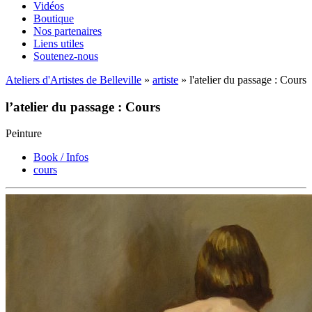
Vidéos
Boutique
Nos partenaires
Liens utiles
Soutenez-nous
Ateliers d'Artistes de Belleville
»
artiste
» l'atelier du passage : Cours
l’atelier du passage : Cours
Peinture
Book / Infos
cours