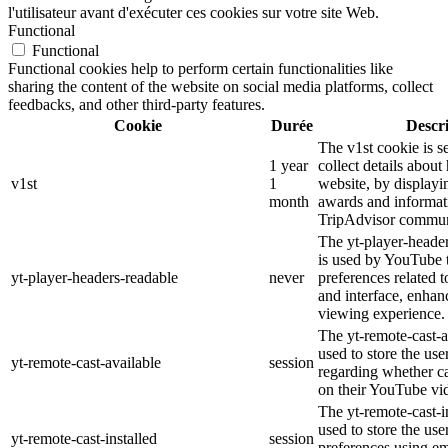
l'utilisateur avant d'exécuter ces cookies sur votre site Web.
Functional
Functional
Functional cookies help to perform certain functionalities like
sharing the content of the website on social media platforms, collect
feedbacks, and other third-party features.
Cookie
Durée
Descr
The v1st cookie is s
1 year
collect details about
v1st
1
website, by displayi
month
awards and informat
TripAdvisor commun
The yt-player-heade
is used by YouTube t
yt-player-headers-readable
never
preferences related 
and interface, enhanc
viewing experience.
The yt-remote-cast-a
used to store the use
yt-remote-cast-available
session
regarding whether ca
on their YouTube vid
The yt-remote-cast-in
used to store the use
yt-remote-cast-installed
session
preferences using 