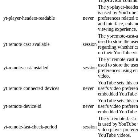
TripAdvisor commun
The yt-player-heade
is used by YouTube t
yt-player-headers-readable
never
preferences related 
and interface, enhanc
viewing experience.
The yt-remote-cast-a
used to store the use
yt-remote-cast-available
session
regarding whether ca
on their YouTube vid
The yt-remote-cast-in
used to store the use
yt-remote-cast-installed
session
preferences using 
video.
YouTube sets this co
yt-remote-connected-devices
never
user's video prefere
embedded YouTube 
YouTube sets this co
yt-remote-device-id
never
user's video prefere
embedded YouTube 
The yt-remote-fast-
is used by YouTube t
yt-remote-fast-check-period
session
video player prefer
YouTube videos.