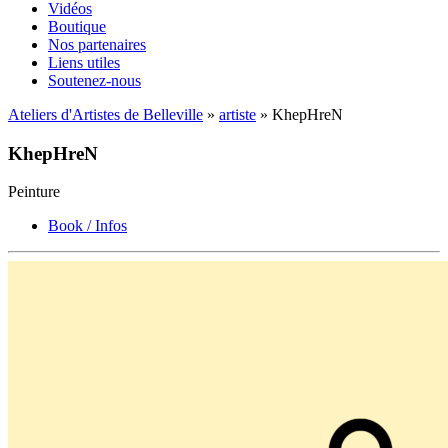
Vidéos
Boutique
Nos partenaires
Liens utiles
Soutenez-nous
Ateliers d'Artistes de Belleville
»
artiste
» KhepHreN
KhepHreN
Peinture
Book / Infos