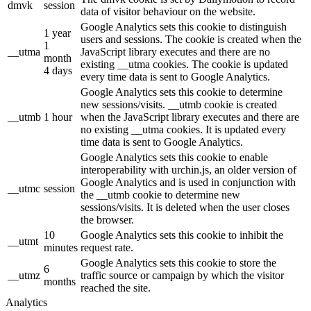
dmvk
session
data of visitor behaviour on the website.
Google Analytics sets this cookie to distinguish
1 year
users and sessions. The cookie is created when the
1
__utma
JavaScript library executes and there are no
month
existing __utma cookies. The cookie is updated
4 days
every time data is sent to Google Analytics.
Google Analytics sets this cookie to determine
new sessions/visits. __utmb cookie is created
__utmb
1 hour
when the JavaScript library executes and there are
no existing __utma cookies. It is updated every
time data is sent to Google Analytics.
Google Analytics sets this cookie to enable
interoperability with urchin.js, an older version of
Google Analytics and is used in conjunction with
__utmc
session
the __utmb cookie to determine new
sessions/visits. It is deleted when the user closes
the browser.
10
Google Analytics sets this cookie to inhibit the
__utmt
minutes
request rate.
Google Analytics sets this cookie to store the
6
__utmz
traffic source or campaign by which the visitor
months
reached the site.
Analytics