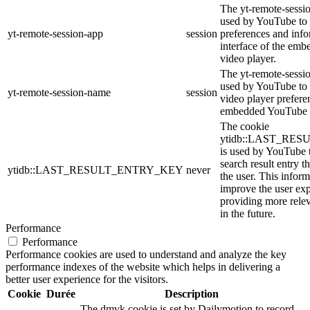
The yt-remote-sessio
used by YouTube to 
yt-remote-session-app
session
preferences and info
interface of the em
video player.
The yt-remote-sessi
used by YouTube to s
yt-remote-session-name
session
video player prefere
embedded YouTube 
The cookie
ytidb::LAST_RE
is used by YouTube to
search result entry t
ytidb::LAST_RESULT_ENTRY_KEY
never
the user. This inform
improve the user ex
providing more relev
in the future.
Performance
Performance
Performance cookies are used to understand and analyze the key
performance indexes of the website which helps in delivering a
better user experience for the visitors.
Cookie
Durée
Description
The dmvk cookie is set by Dailymotion to record