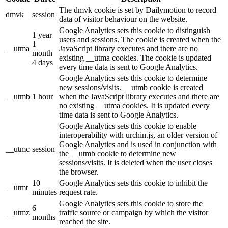
The dmvk cookie is set by Dailymotion to record
dmvk
session
data of visitor behaviour on the website.
Google Analytics sets this cookie to distinguish
1 year
users and sessions. The cookie is created when the
1
__utma
JavaScript library executes and there are no
month
existing __utma cookies. The cookie is updated
4 days
every time data is sent to Google Analytics.
Google Analytics sets this cookie to determine
new sessions/visits. __utmb cookie is created
__utmb
1 hour
when the JavaScript library executes and there are
no existing __utma cookies. It is updated every
time data is sent to Google Analytics.
Google Analytics sets this cookie to enable
interoperability with urchin.js, an older version of
Google Analytics and is used in conjunction with
__utmc
session
the __utmb cookie to determine new
sessions/visits. It is deleted when the user closes
the browser.
10
Google Analytics sets this cookie to inhibit the
__utmt
minutes
request rate.
Google Analytics sets this cookie to store the
6
__utmz
traffic source or campaign by which the visitor
months
reached the site.