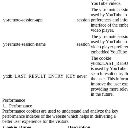
YouTube videos.
The yt-remote-sessio
used by YouTube to 
yt-remote-session-app
session
preferences and info
interface of the em
video player.
The yt-remote-sessi
used by YouTube to s
yt-remote-session-name
session
video player prefere
embedded YouTube 
The cookie
ytidb::LAST_RE
is used by YouTube to
search result entry t
ytidb::LAST_RESULT_ENTRY_KEY
never
the user. This inform
improve the user ex
providing more relev
in the future.
Performance
Performance
Performance cookies are used to understand and analyze the key
performance indexes of the website which helps in delivering a
better user experience for the visitors.
Cookie
Durée
Description