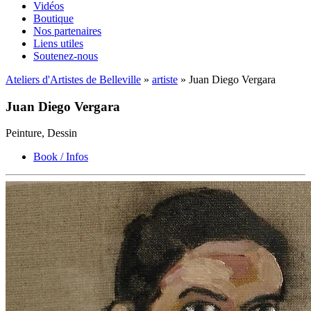
Vidéos
Boutique
Nos partenaires
Liens utiles
Soutenez-nous
Ateliers d'Artistes de Belleville
»
artiste
» Juan Diego Vergara
Juan Diego Vergara
Peinture, Dessin
Book / Infos