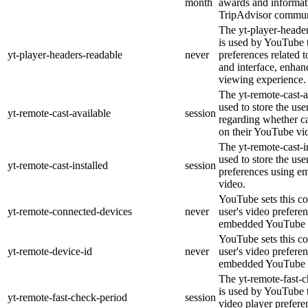
month
awards and informat
TripAdvisor commun
The yt-player-heade
is used by YouTube t
yt-player-headers-readable
never
preferences related 
and interface, enhanc
viewing experience.
The yt-remote-cast-a
used to store the use
yt-remote-cast-available
session
regarding whether ca
on their YouTube vid
The yt-remote-cast-in
used to store the use
yt-remote-cast-installed
session
preferences using 
video.
YouTube sets this co
yt-remote-connected-devices
never
user's video prefere
embedded YouTube 
YouTube sets this co
yt-remote-device-id
never
user's video prefere
embedded YouTube 
The yt-remote-fast-
is used by YouTube t
yt-remote-fast-check-period
session
video player prefer