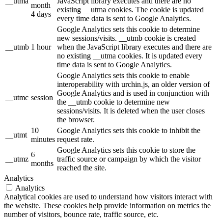
__utma
JavaScript library executes and there are no
month
existing __utma cookies. The cookie is updated
4 days
every time data is sent to Google Analytics.
Google Analytics sets this cookie to determine
new sessions/visits. __utmb cookie is created
__utmb
1 hour
when the JavaScript library executes and there are
no existing __utma cookies. It is updated every
time data is sent to Google Analytics.
Google Analytics sets this cookie to enable
interoperability with urchin.js, an older version of
Google Analytics and is used in conjunction with
__utmc
session
the __utmb cookie to determine new
sessions/visits. It is deleted when the user closes
the browser.
10
Google Analytics sets this cookie to inhibit the
__utmt
minutes
request rate.
Google Analytics sets this cookie to store the
6
__utmz
traffic source or campaign by which the visitor
months
reached the site.
Analytics
Analytics
Analytical cookies are used to understand how visitors interact with
the website. These cookies help provide information on metrics the
number of visitors, bounce rate, traffic source, etc.