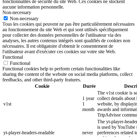
fonctionnalités de sécurité du site Web. Ces cookies ne stockent
aucune information personnelle.
Non-necessary
Non-necessary
Tous les cookies qui peuvent ne pas être particulièrement nécessaires
au fonctionnement du site Web et qui sont utilisés spécifiquement
pour collecter des données personnelles de l'utilisateur via des
analyses, les autres contenus intégrés sont qualifiés de cookies non
nécessaires. Il est obligatoire d'obtenir le consentement de
l'utilisateur avant d'exécuter ces cookies sur votre site Web.
Functional
Functional
Functional cookies help to perform certain functionalities like
sharing the content of the website on social media platforms, collect
feedbacks, and other third-party features.
Cookie
Durée
Descr
The v1st cookie is s
1 year
collect details about
v1st
1
website, by displayi
month
awards and informat
TripAdvisor commun
The yt-player-heade
is used by YouTube t
yt-player-headers-readable
never
preferences related 