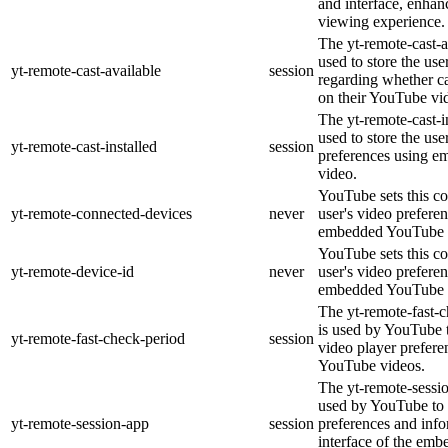
and interface, enhanc
viewing experience.
The yt-remote-cast-a
used to store the use
yt-remote-cast-available
session
regarding whether ca
on their YouTube vid
The yt-remote-cast-in
used to store the use
yt-remote-cast-installed
session
preferences using 
video.
YouTube sets this co
yt-remote-connected-devices
never
user's video prefere
embedded YouTube 
YouTube sets this co
yt-remote-device-id
never
user's video prefere
embedded YouTube 
The yt-remote-fast-
is used by YouTube t
yt-remote-fast-check-period
session
video player prefer
YouTube videos.
The yt-remote-sessio
used by YouTube to 
yt-remote-session-app
session
preferences and info
interface of the em