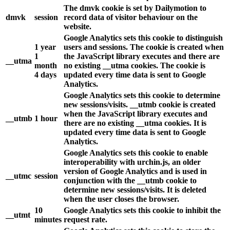
The dmvk cookie is set by Dailymotion to
dmvk
session
record data of visitor behaviour on the
website.
Google Analytics sets this cookie to distinguish
1 year
users and sessions. The cookie is created when
1
the JavaScript library executes and there are
__utma
month
no existing __utma cookies. The cookie is
4 days
updated every time data is sent to Google
Analytics.
Google Analytics sets this cookie to determine
new sessions/visits. __utmb cookie is created
when the JavaScript library executes and
__utmb
1 hour
there are no existing __utma cookies. It is
updated every time data is sent to Google
Analytics.
Google Analytics sets this cookie to enable
interoperability with urchin.js, an older
version of Google Analytics and is used in
__utmc
session
conjunction with the __utmb cookie to
determine new sessions/visits. It is deleted
when the user closes the browser.
10
Google Analytics sets this cookie to inhibit the
__utmt
minutes
request rate.