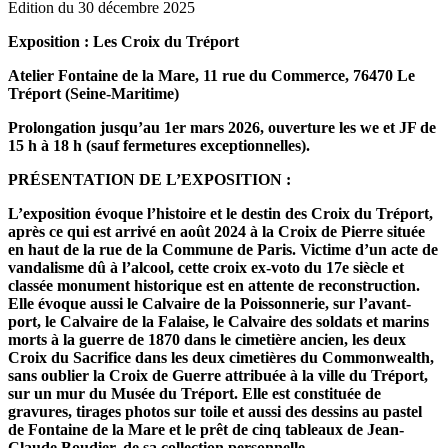
Edition du 30 décembre 2025
Exposition : Les Croix du Tréport
Atelier Fontaine de la Mare, 11 rue du Commerce, 76470 Le
Tréport (Seine-Maritime)
Prolongation jusqu’au 1er mars 2026, ouverture les we et JF de
15 h à 18 h (sauf fermetures exceptionnelles).
PRÉSENTATION DE L’EXPOSITION :
L’exposition évoque l’histoire et le destin des Croix du Tréport,
après ce qui est arrivé en août 2024 à la Croix de Pierre située
en haut de la rue de la Commune de Paris. Victime d’un acte de
vandalisme dû à l’alcool, cette croix ex-voto du 17e siècle et
classée monument historique est en attente de reconstruction.
Elle évoque aussi le Calvaire de la Poissonnerie, sur l’avant-
port, le Calvaire de la Falaise, le Calvaire des soldats et marins
morts à la guerre de 1870 dans le cimetière ancien, les deux
Croix du Sacrifice dans les deux cimetières du Commonwealth,
sans oublier la Croix de Guerre attribuée à la ville du Tréport,
sur un mur du Musée du Tréport. Elle est constituée de
gravures, tirages photos sur toile et aussi des dessins au pastel
de Fontaine de la Mare et le prêt de cinq tableaux de Jean-
Claude Boudier, de sa collection personnelle.