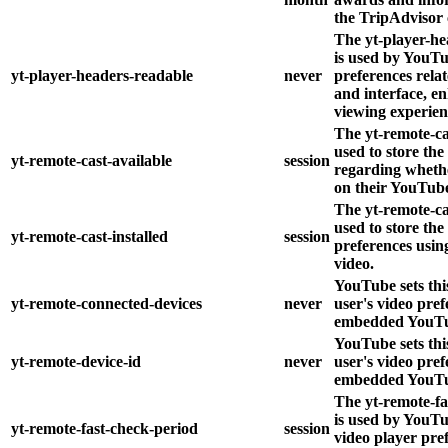
the TripAdvisor
The yt-player-he
is used by YouTu
yt-player-headers-readable
never
preferences rela
and interface, e
viewing experien
The yt-remote-cas
used to store the
yt-remote-cast-available
session
regarding whethe
on their YouTube
The yt-remote-cas
used to store the
yt-remote-cast-installed
session
preferences usi
video.
YouTube sets this
yt-remote-connected-devices
never
user's video pref
embedded YouTu
YouTube sets this
yt-remote-device-id
never
user's video pref
embedded YouTu
The yt-remote-fa
is used by YouTub
yt-remote-fast-check-period
session
video player pre