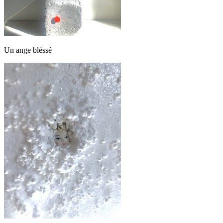
Un ange bléssé