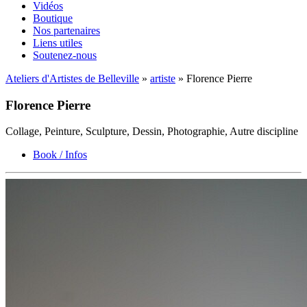
Vidéos
Boutique
Nos partenaires
Liens utiles
Soutenez-nous
Ateliers d'Artistes de Belleville
»
artiste
» Florence Pierre
Florence Pierre
Collage, Peinture, Sculpture, Dessin, Photographie, Autre discipline
Book / Infos