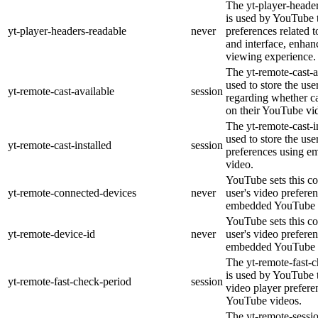
The yt-player-heade
is used by YouTube t
yt-player-headers-readable
never
preferences related 
and interface, enhanc
viewing experience.
The yt-remote-cast-a
used to store the use
yt-remote-cast-available
session
regarding whether ca
on their YouTube vid
The yt-remote-cast-in
used to store the use
yt-remote-cast-installed
session
preferences using 
video.
YouTube sets this co
yt-remote-connected-devices
never
user's video prefere
embedded YouTube 
YouTube sets this co
yt-remote-device-id
never
user's video prefere
embedded YouTube 
The yt-remote-fast-
is used by YouTube t
yt-remote-fast-check-period
session
video player prefer
YouTube videos.
The yt-remote-sessio