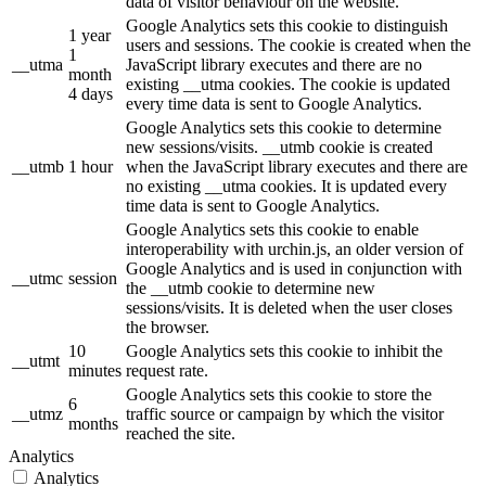
data of visitor behaviour on the website.
Google Analytics sets this cookie to distinguish
1 year
users and sessions. The cookie is created when the
1
__utma
JavaScript library executes and there are no
month
existing __utma cookies. The cookie is updated
4 days
every time data is sent to Google Analytics.
Google Analytics sets this cookie to determine
new sessions/visits. __utmb cookie is created
__utmb
1 hour
when the JavaScript library executes and there are
no existing __utma cookies. It is updated every
time data is sent to Google Analytics.
Google Analytics sets this cookie to enable
interoperability with urchin.js, an older version of
Google Analytics and is used in conjunction with
__utmc
session
the __utmb cookie to determine new
sessions/visits. It is deleted when the user closes
the browser.
10
Google Analytics sets this cookie to inhibit the
__utmt
minutes
request rate.
Google Analytics sets this cookie to store the
6
__utmz
traffic source or campaign by which the visitor
months
reached the site.
Analytics
Analytics