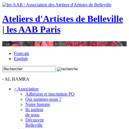
Ateliers d'Artistes de Belleville
| les AAB Paris
Français
English
‹ AL HAMRA
> Association
Adhésion et inscription PO
Qui sommes-nous ?
Notre histoire
Ils parlent
de nous
Découvrir
Belleville