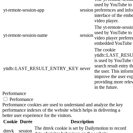
used by YouTube to 
yt-remote-session-app
session
preferences and info
interface of the em
video player.
The yt-remote-sessi
used by YouTube to s
yt-remote-session-name
session
video player prefere
embedded YouTube 
The cookie
ytidb::LAST_RE
is used by YouTube to
search result entry t
ytidb::LAST_RESULT_ENTRY_KEY
never
the user. This inform
improve the user ex
providing more relev
in the future.
Performance
Performance
Performance cookies are used to understand and analyze the key
performance indexes of the website which helps in delivering a
better user experience for the visitors.
Cookie
Durée
Description
The dmvk cookie is set by Dailymotion to record
dmvk
session