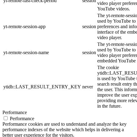
yt-remote-fast-check-period
session
video player prefer
YouTube videos.
The yt-remote-sessio
used by YouTube to 
yt-remote-session-app
session
preferences and info
interface of the em
video player.
The yt-remote-sessi
used by YouTube to s
yt-remote-session-name
session
video player prefere
embedded YouTube 
The cookie
ytidb::LAST_RE
is used by YouTube to
search result entry t
ytidb::LAST_RESULT_ENTRY_KEY
never
the user. This inform
improve the user ex
providing more relev
in the future.
Performance
Performance
Performance cookies are used to understand and analyze the key
performance indexes of the website which helps in delivering a
better user experience for the visitors.