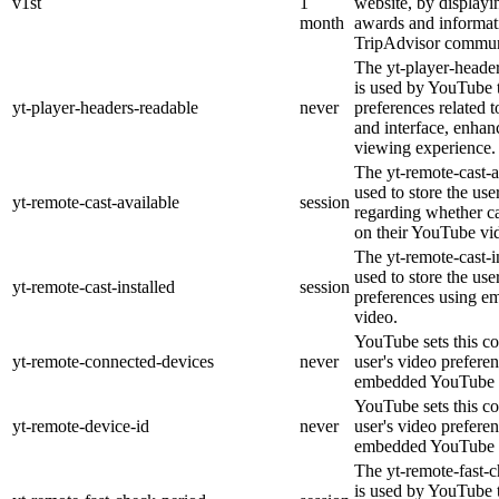
v1st
1
website, by displayi
month
awards and informat
TripAdvisor commun
The yt-player-heade
is used by YouTube t
yt-player-headers-readable
never
preferences related 
and interface, enhanc
viewing experience.
The yt-remote-cast-a
used to store the use
yt-remote-cast-available
session
regarding whether ca
on their YouTube vid
The yt-remote-cast-in
used to store the use
yt-remote-cast-installed
session
preferences using 
video.
YouTube sets this co
yt-remote-connected-devices
never
user's video prefere
embedded YouTube 
YouTube sets this co
yt-remote-device-id
never
user's video prefere
embedded YouTube 
The yt-remote-fast-
is used by YouTube t