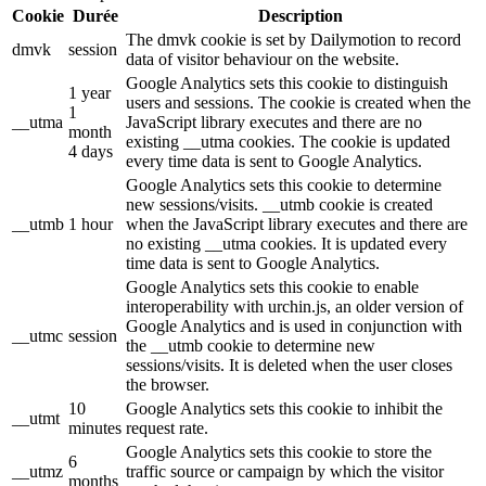
Cookie
Durée
Description
The dmvk cookie is set by Dailymotion to record
dmvk
session
data of visitor behaviour on the website.
Google Analytics sets this cookie to distinguish
1 year
users and sessions. The cookie is created when the
1
__utma
JavaScript library executes and there are no
month
existing __utma cookies. The cookie is updated
4 days
every time data is sent to Google Analytics.
Google Analytics sets this cookie to determine
new sessions/visits. __utmb cookie is created
__utmb
1 hour
when the JavaScript library executes and there are
no existing __utma cookies. It is updated every
time data is sent to Google Analytics.
Google Analytics sets this cookie to enable
interoperability with urchin.js, an older version of
Google Analytics and is used in conjunction with
__utmc
session
the __utmb cookie to determine new
sessions/visits. It is deleted when the user closes
the browser.
10
Google Analytics sets this cookie to inhibit the
__utmt
minutes
request rate.
Google Analytics sets this cookie to store the
6
__utmz
traffic source or campaign by which the visitor
months