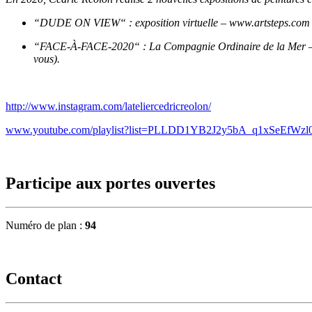
“DUDE ON VIEW“ : exposition virtuelle – www.artsteps.com (
“FACE-À-FACE-2020“ : La Compagnie Ordinaire de la Mer – Port
vous).
http://www.instagram.com/lateliercedricreolon/
www.youtube.com/playlist?list=PLLDD1YB2J2y5bA_q1xSeEfWzl
Participe aux portes ouvertes
Numéro de plan :
94
Contact