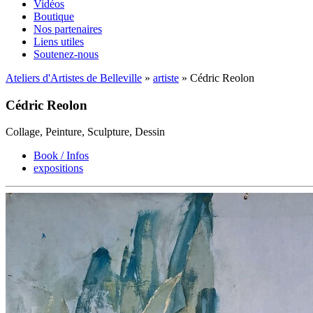
Vidéos
Boutique
Nos partenaires
Liens utiles
Soutenez-nous
Ateliers d'Artistes de Belleville
»
artiste
» Cédric Reolon
Cédric Reolon
Collage, Peinture, Sculpture, Dessin
Book / Infos
expositions