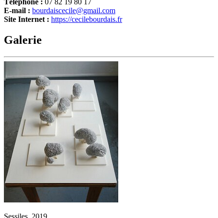
Téléphone :
07 82 19 80 17
E-mail :
bourdaiscecile@gmail.com
Site Internet :
https://cecilebourdais.fr
Galerie
Sessiles, 2019