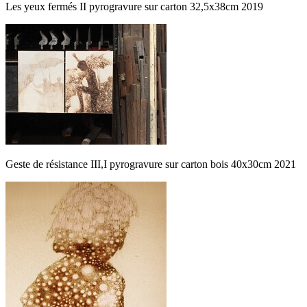
Les yeux fermés II pyrogravure sur carton 32,5x38cm 2019
Geste de résistance III,I pyrogravure sur carton bois 40x30cm 2021