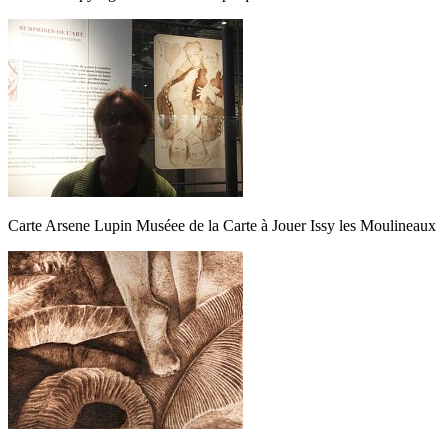
Carte Arsene Lupin Muséee de la Carte à Jouer Issy les Moulineaux