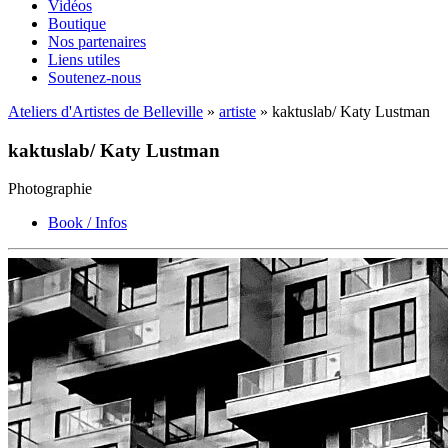
Vidéos
Boutique
Nos partenaires
Liens utiles
Soutenez-nous
Ateliers d'Artistes de Belleville
»
artiste
» kaktuslab/ Katy Lustman
kaktuslab/ Katy Lustman
Photographie
Book / Infos