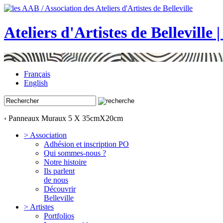
Ateliers d'Artistes de Belleville 
Français
English
‹ Panneaux Muraux 5 X 35cmX20cm
> Association
Adhésion et inscription PO
Qui sommes-nous ?
Notre histoire
Ils parlent
de nous
Découvrir
Belleville
> Artistes
Portfolios