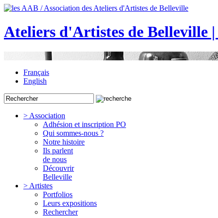
Ateliers d'Artistes de Belleville 
Français
English
> Association
Adhésion et inscription PO
Qui sommes-nous ?
Notre histoire
Ils parlent
de nous
Découvrir
Belleville
> Artistes
Portfolios
Leurs expositions
Rechercher