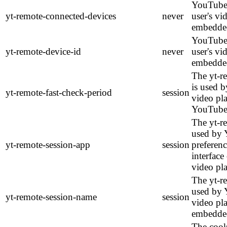
YouTube s
yt-remote-connected-devices
never
user's vi
embedde
YouTube s
yt-remote-device-id
never
user's vi
embedde
The yt-r
is used b
yt-remote-fast-check-period
session
video pl
YouTube 
The yt-r
used by 
yt-remote-session-app
session
preferen
interfac
video pla
The yt-r
used by Y
yt-remote-session-name
session
video pla
embedde
The cook