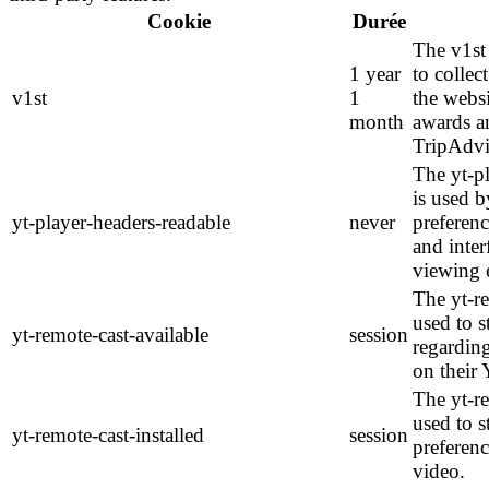
Cookie
Durée
The v1st
1 year
to collec
v1st
1
the websi
month
awards a
TripAdvi
The yt-p
is used 
yt-player-headers-readable
never
preferenc
and inter
viewing 
The yt-re
used to s
yt-remote-cast-available
session
regarding
on their
The yt-re
used to s
yt-remote-cast-installed
session
preferen
video.