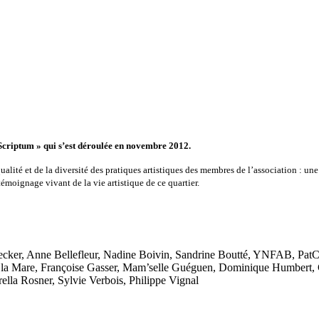
t-Scriptum » qui s’est déroulée en novembre 2012.
ité et de la diversité des pratiques artistiques des membres de l’association : une c
témoignage vivant de la vie artistique de ce quartier.
cker, Anne Bellefleur, Nadine Boivin, Sandrine Boutté, YNFAB, PatCam
e la Mare, Françoise Gasser, Mam’selle Guéguen, Dominique Humbert, 
la Rosner, Sylvie Verbois, Philippe Vignal