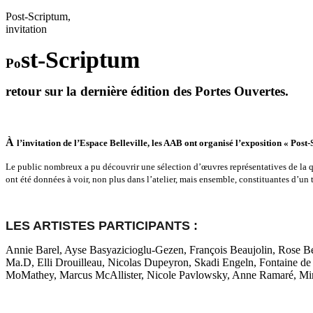
Post-Scriptum,
invitation
st-Scriptum
Po
retour sur la dernière édition des Portes Ouvertes.
À
l’invitation de l’Espace Belleville, les AAB ont organisé l’exposition « Pos
Le public nombreux a pu découvrir une sélection d’œuvres représentatives de la qual
ont été données à voir, non plus dans l’atelier, mais ensemble, constituantes d’un 
LES ARTISTES PARTICIPANTS :
Annie Barel, Ayse Basyazicioglu-Gezen, François Beaujolin, Rose Be
Ma.D, Elli Drouilleau, Nicolas Dupeyron, Skadi Engeln, Fontaine d
MoMathey, Marcus McAllister, Nicole Pavlowsky, Anne Ramaré, Mirel