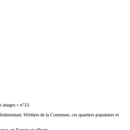
n images » n°33.
Ménilmontant. Héritiers de la Commune, ces quartiers populaires et
ance, en Europe et ailleurs.