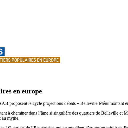
aires en europe
 AAB proposent le cycle projections-débats « Belleville-Ménilmontant e
itent à cheminer dans l’âme si singulière des quartiers de Belleville et 
t au mythe.
s ! Quartiers de l’Est parisien qui en appellent d’autres en miroir en Fr