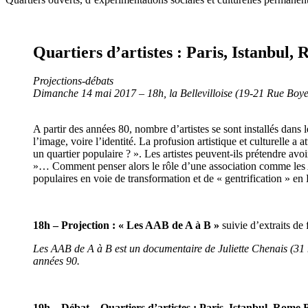
Quartiers d’artistes : Paris, Istanbul,
Projections-débats
Dimanche 14 mai 2017 – 18h, la Bellevilloise (19-21 Rue Boyer
A partir des années 80, nombre d’artistes se sont installés dans 
l’image, voire l’identité. La profusion artistique et culturelle a 
un quartier populaire ? ». Les artistes peuvent-ils prétendre avoi
»… Comment penser alors le rôle d’une association comme les AAB 
populaires en voie de transformation et de « gentrification » en
18h – Projection : « Les AAB de A à B »
suivie d’extraits de 
Les AAB de A à B est un documentaire de Juliette Chenais (31 min
années 90.
19h – Débat – Quartiers d’artistes : Paris, Istanbul, Rome 