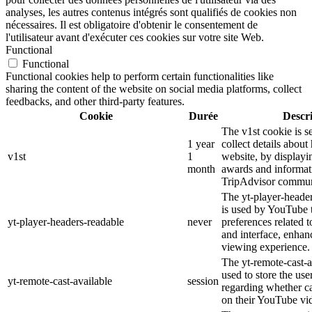
analyses, les autres contenus intégrés sont qualifiés de cookies non
nécessaires. Il est obligatoire d'obtenir le consentement de
l'utilisateur avant d'exécuter ces cookies sur votre site Web.
Functional
Functional
Functional cookies help to perform certain functionalities like
sharing the content of the website on social media platforms, collect
feedbacks, and other third-party features.
Cookie
Durée
Descr
The v1st cookie is s
1 year
collect details about
v1st
1
website, by displayi
month
awards and informat
TripAdvisor commun
The yt-player-heade
is used by YouTube t
yt-player-headers-readable
never
preferences related 
and interface, enhanc
viewing experience.
The yt-remote-cast-a
used to store the use
yt-remote-cast-available
session
regarding whether ca
on their YouTube vid