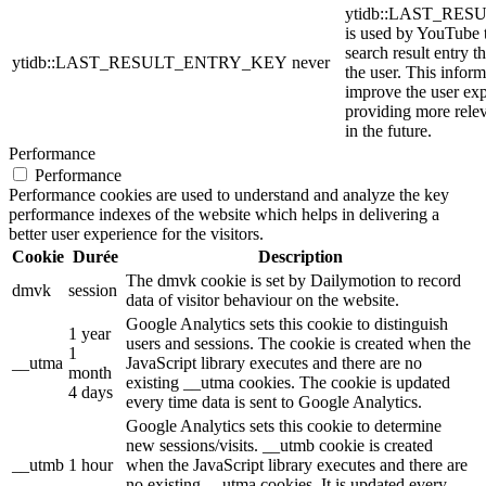
ytidb::LAST_RE
is used by YouTube to
search result entry t
ytidb::LAST_RESULT_ENTRY_KEY
never
the user. This inform
improve the user ex
providing more relev
in the future.
Performance
Performance
Performance cookies are used to understand and analyze the key
performance indexes of the website which helps in delivering a
better user experience for the visitors.
Cookie
Durée
Description
The dmvk cookie is set by Dailymotion to record
dmvk
session
data of visitor behaviour on the website.
Google Analytics sets this cookie to distinguish
1 year
users and sessions. The cookie is created when the
1
__utma
JavaScript library executes and there are no
month
existing __utma cookies. The cookie is updated
4 days
every time data is sent to Google Analytics.
Google Analytics sets this cookie to determine
new sessions/visits. __utmb cookie is created
__utmb
1 hour
when the JavaScript library executes and there are
no existing __utma cookies. It is updated every