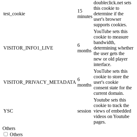
doubleclick.net sets
this cookie to
15
test_cookie
determine if the
minutes
user's browser
supports cookies.
YouTube sets this
cookie to measure
bandwidth,
6
VISITOR_INFO1_LIVE
determining whether
months
the user gets the
new or old player
interface.
YouTube sets this
cookie to store the
6
VISITOR_PRIVACY_METADATA
user's cookie
months
consent state for the
current domain.
Youtube sets this
cookie to track the
YSC
session
views of embedded
videos on Youtube
pages.
Others
Others