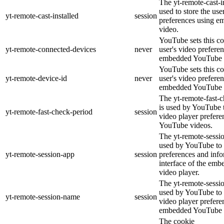
The yt-remote-cast-in
used to store the use
yt-remote-cast-installed
session
preferences using 
video.
YouTube sets this co
yt-remote-connected-devices
never
user's video prefere
embedded YouTube 
YouTube sets this co
yt-remote-device-id
never
user's video prefere
embedded YouTube 
The yt-remote-fast-
is used by YouTube t
yt-remote-fast-check-period
session
video player prefer
YouTube videos.
The yt-remote-sessio
used by YouTube to 
yt-remote-session-app
session
preferences and info
interface of the em
video player.
The yt-remote-sessi
used by YouTube to s
yt-remote-session-name
session
video player prefere
embedded YouTube 
The cookie