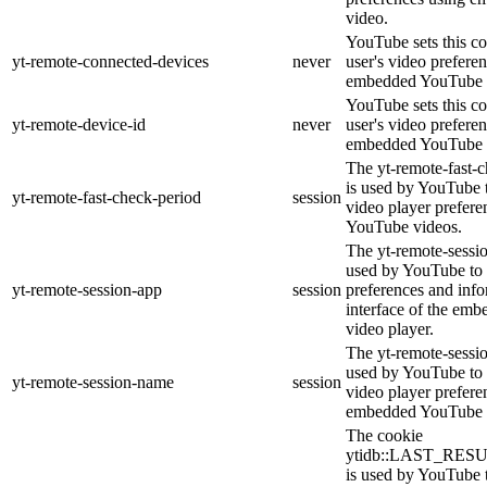
video.
YouTube sets this co
yt-remote-connected-devices
never
user's video prefere
embedded YouTube 
YouTube sets this co
yt-remote-device-id
never
user's video prefere
embedded YouTube 
The yt-remote-fast-
is used by YouTube t
yt-remote-fast-check-period
session
video player prefer
YouTube videos.
The yt-remote-sessio
used by YouTube to 
yt-remote-session-app
session
preferences and info
interface of the em
video player.
The yt-remote-sessi
used by YouTube to s
yt-remote-session-name
session
video player prefere
embedded YouTube 
The cookie
ytidb::LAST_RE
is used by YouTube to