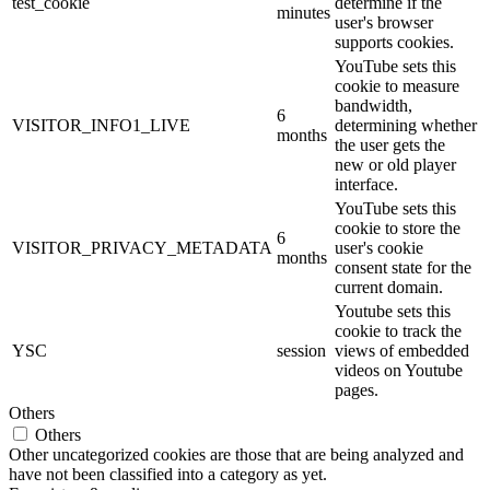
test_cookie
determine if the
minutes
user's browser
supports cookies.
YouTube sets this
cookie to measure
bandwidth,
6
VISITOR_INFO1_LIVE
determining whether
months
the user gets the
new or old player
interface.
YouTube sets this
cookie to store the
6
VISITOR_PRIVACY_METADATA
user's cookie
months
consent state for the
current domain.
Youtube sets this
cookie to track the
YSC
session
views of embedded
videos on Youtube
pages.
Others
Others
Other uncategorized cookies are those that are being analyzed and
have not been classified into a category as yet.