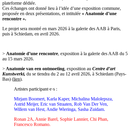
plateforme dédiée.
Ces échanges ont donné lieu à l’idée d’une exposition commune,
proposée en deux présentations, et intitulée
« Anatomie d’une
rencontre ».
Le projet sera montré
en mars 2026 à la galerie des AAB à Paris,
puis à Schiedam, en avril 2026.
>
Anatomie d’une rencontre
, exposition à la galerie des AAB du 5
au 15 mars 2026.
>
Anatomie van een ontmoeting
, exposition au
C
entre d’art
Kunstwerkt,
du se tiendra du 2 au 12 avril 2026, à Schiedam (Pays-
Bas) (
lien
).
Artistes participant·e·s :
Mirjam Boomert, Karla Kaper, Michalina Malolepsza,
Astrid Meijer, Eric van Straaten, Rob Van Der Ven,
Willem van Hest, Andie Wieringa, Sasha Zuidam.
Ronan 2A, Annie Barel, Sophie Lannier, Chi Phan,
Francesco Romano.