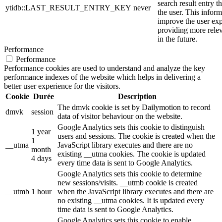
search result entry t
ytidb::LAST_RESULT_ENTRY_KEY
never
the user. This inform
improve the user ex
providing more relev
in the future.
Performance
Performance
Performance cookies are used to understand and analyze the key
performance indexes of the website which helps in delivering a
better user experience for the visitors.
Cookie
Durée
Description
The dmvk cookie is set by Dailymotion to record
dmvk
session
data of visitor behaviour on the website.
Google Analytics sets this cookie to distinguish
1 year
users and sessions. The cookie is created when the
1
__utma
JavaScript library executes and there are no
month
existing __utma cookies. The cookie is updated
4 days
every time data is sent to Google Analytics.
Google Analytics sets this cookie to determine
new sessions/visits. __utmb cookie is created
__utmb
1 hour
when the JavaScript library executes and there are
no existing __utma cookies. It is updated every
time data is sent to Google Analytics.
Google Analytics sets this cookie to enable