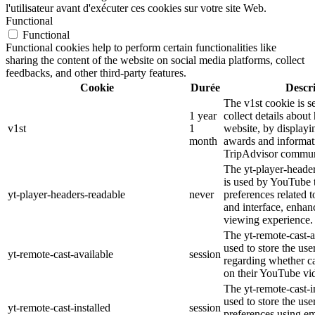
l'utilisateur avant d'exécuter ces cookies sur votre site Web.
Functional
Functional
Functional cookies help to perform certain functionalities like
sharing the content of the website on social media platforms, collect
feedbacks, and other third-party features.
Cookie
Durée
Descr
The v1st cookie is s
1 year
collect details about
v1st
1
website, by displayi
month
awards and informat
TripAdvisor commun
The yt-player-heade
is used by YouTube t
yt-player-headers-readable
never
preferences related 
and interface, enhanc
viewing experience.
The yt-remote-cast-a
used to store the use
yt-remote-cast-available
session
regarding whether ca
on their YouTube vid
The yt-remote-cast-in
used to store the use
yt-remote-cast-installed
session
preferences using 