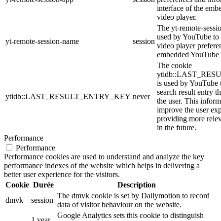
interface of the em
video player.
The yt-remote-sessi
used by YouTube to s
yt-remote-session-name
session
video player prefere
embedded YouTube 
The cookie
ytidb::LAST_RE
is used by YouTube to
search result entry t
ytidb::LAST_RESULT_ENTRY_KEY
never
the user. This inform
improve the user ex
providing more relev
in the future.
Performance
Performance
Performance cookies are used to understand and analyze the key
performance indexes of the website which helps in delivering a
better user experience for the visitors.
Cookie
Durée
Description
The dmvk cookie is set by Dailymotion to record
dmvk
session
data of visitor behaviour on the website.
Google Analytics sets this cookie to distinguish
1 year