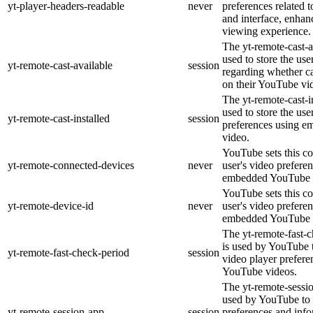
yt-player-headers-readable
never
preferences related 
and interface, enhanc
viewing experience.
The yt-remote-cast-a
used to store the use
yt-remote-cast-available
session
regarding whether ca
on their YouTube vid
The yt-remote-cast-in
used to store the use
yt-remote-cast-installed
session
preferences using 
video.
YouTube sets this co
yt-remote-connected-devices
never
user's video prefere
embedded YouTube 
YouTube sets this co
yt-remote-device-id
never
user's video prefere
embedded YouTube 
The yt-remote-fast-
is used by YouTube t
yt-remote-fast-check-period
session
video player prefer
YouTube videos.
The yt-remote-sessio
used by YouTube to 
yt-remote-session-app
session
preferences and info