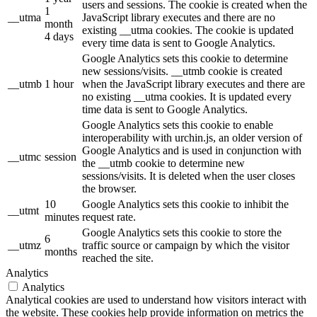
users and sessions. The cookie is created when the
1
__utma
JavaScript library executes and there are no
month
existing __utma cookies. The cookie is updated
4 days
every time data is sent to Google Analytics.
Google Analytics sets this cookie to determine
new sessions/visits. __utmb cookie is created
__utmb
1 hour
when the JavaScript library executes and there are
no existing __utma cookies. It is updated every
time data is sent to Google Analytics.
Google Analytics sets this cookie to enable
interoperability with urchin.js, an older version of
Google Analytics and is used in conjunction with
__utmc
session
the __utmb cookie to determine new
sessions/visits. It is deleted when the user closes
the browser.
10
Google Analytics sets this cookie to inhibit the
__utmt
minutes
request rate.
Google Analytics sets this cookie to store the
6
__utmz
traffic source or campaign by which the visitor
months
reached the site.
Analytics
Analytics
Analytical cookies are used to understand how visitors interact with
the website. These cookies help provide information on metrics the