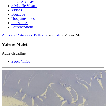
Archives
> Modèle Vivant
Vidéos
Boutique
Nos partenaires
Liens utiles
Soutenez-nous
Ateliers d'Artistes de Belleville
»
artiste
» Valérie Malet
Valérie Malet
Autre discipline
Book / Infos