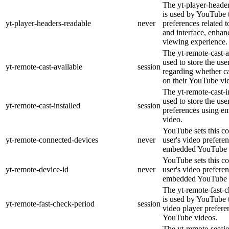
The yt-player-heade
is used by YouTube t
yt-player-headers-readable
never
preferences related 
and interface, enhanc
viewing experience.
The yt-remote-cast-a
used to store the use
yt-remote-cast-available
session
regarding whether ca
on their YouTube vid
The yt-remote-cast-in
used to store the use
yt-remote-cast-installed
session
preferences using 
video.
YouTube sets this co
yt-remote-connected-devices
never
user's video prefere
embedded YouTube 
YouTube sets this co
yt-remote-device-id
never
user's video prefere
embedded YouTube 
The yt-remote-fast-
is used by YouTube t
yt-remote-fast-check-period
session
video player prefer
YouTube videos.
The yt-remote-sessio