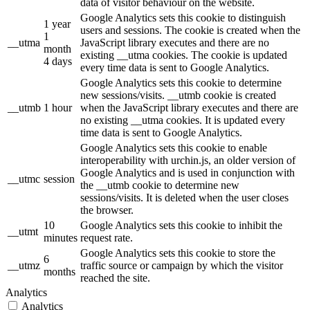
data of visitor behaviour on the website.
Google Analytics sets this cookie to distinguish
1 year
users and sessions. The cookie is created when the
1
__utma
JavaScript library executes and there are no
month
existing __utma cookies. The cookie is updated
4 days
every time data is sent to Google Analytics.
Google Analytics sets this cookie to determine
new sessions/visits. __utmb cookie is created
__utmb
1 hour
when the JavaScript library executes and there are
no existing __utma cookies. It is updated every
time data is sent to Google Analytics.
Google Analytics sets this cookie to enable
interoperability with urchin.js, an older version of
Google Analytics and is used in conjunction with
__utmc
session
the __utmb cookie to determine new
sessions/visits. It is deleted when the user closes
the browser.
10
Google Analytics sets this cookie to inhibit the
__utmt
minutes
request rate.
Google Analytics sets this cookie to store the
6
__utmz
traffic source or campaign by which the visitor
months
reached the site.
Analytics
Analytics