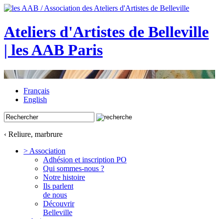
Ateliers d'Artistes de Belleville
| les AAB Paris
Français
English
‹ Reliure, marbrure
> Association
Adhésion et inscription PO
Qui sommes-nous ?
Notre histoire
Ils parlent
de nous
Découvrir
Belleville